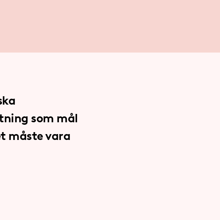
ska
ättning som mål
et måste vara