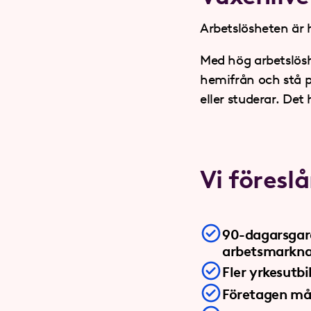
Arbetslösheten är 
Med hög arbetslöshe
hemifrån och stå p
eller studerar. Det
Vi föreslå
90-dagarsgaran
arbetsmarknad
Fler yrkesutb
Företagen mås