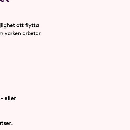
lighet att flytta
m varken arbetar
- eller
tser.