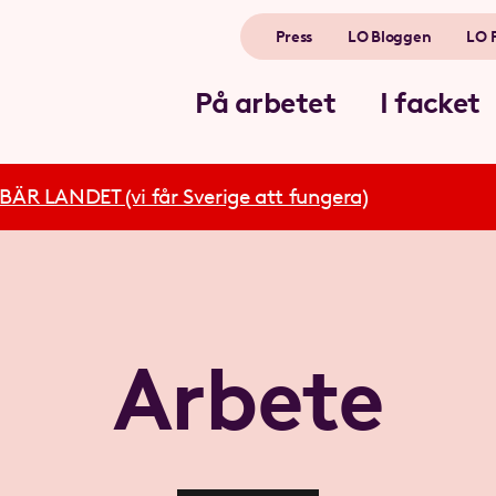
Press
LO Bloggen
LO 
På arbetet
I facket
R LANDET (vi får Sverige att fungera)
Arbete