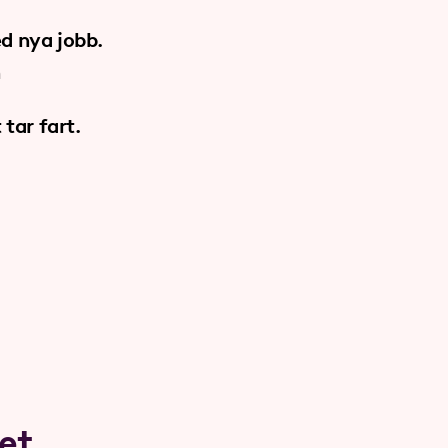
d nya jobb.
h
tar fart.
het