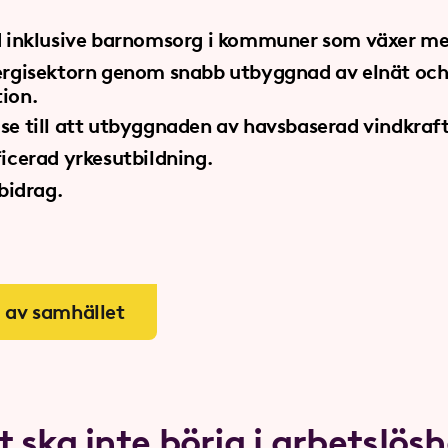
d inklusive barnomsorg i kommuner som växer me
ergisektorn genom snabb utbyggnad av elnät oc
ion.
se till att utbyggnaden av havsbaserad vindkraft 
ficerad yrkesutbildning.
tbidrag.
 av samhället
t ska inte börja i arbetslös