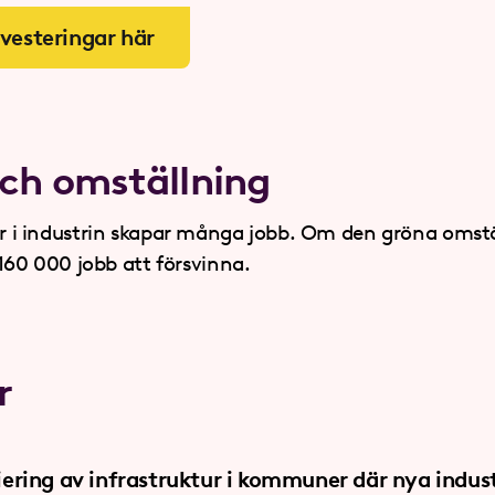
vesteringar här
och omställning
gar i industrin skapar många jobb. Om den gröna omst
t 160 000 jobb att försvinna.
r
iering av infrastruktur i kommuner där nya indust