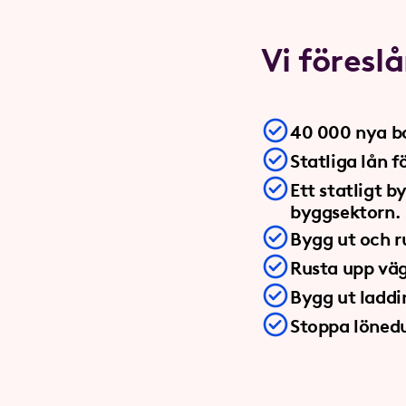
Vi föreslå
40 000 nya bo
Statliga lån 
Ett statligt b
byggsektorn.
Bygg ut och r
Rusta upp vä
Bygg ut laddi
Stoppa löned