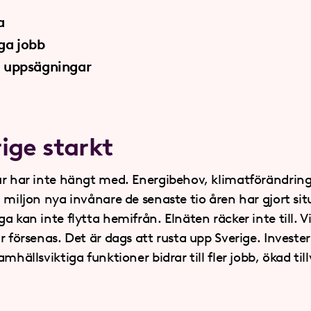
a
iga jobb
m uppsägningar
ige starkt
ur har inte hängt med. Energibehov, klimatförändrin
 miljon nya invånare de senaste tio åren har gjort si
a kan inte flytta hemifrån. Elnäten räcker inte till. V
r försenas. Det är dags att rusta upp Sverige. Invester
mhällsviktiga funktioner bidrar till fler jobb, ökad til