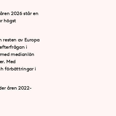
våren 2026 står en
ar högst
m resten av Europa
 efterfrågan i
obb med medianlön
ner. Med
ch förbättringar i
nder åren 2022-