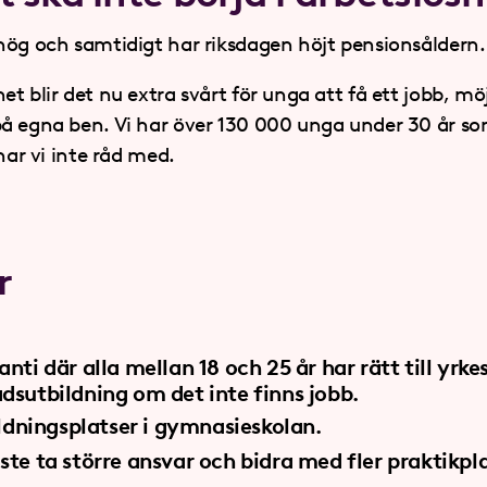
hög och samtidigt har riksdagen höjt pensionsåldern.
t blir det nu extra svårt för unga att få ett jobb, möj
å egna ben. Vi har över 130 000 unga under 30 år so
 har vi inte råd med.
r
ti där alla mellan 18 och 25 år har rätt till yrkes
sutbildning om det inte finns jobb.
ildningsplatser i gymnasieskolan.
te ta större ansvar och bidra med fler praktikpla