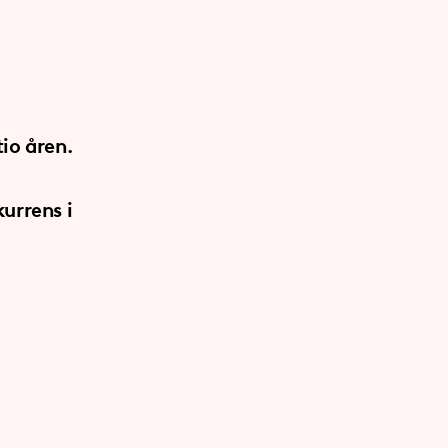
io åren.
kurrens i