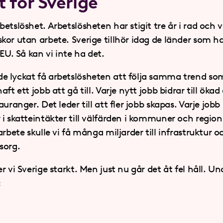
t för Sverige
etslöshet. Arbetslösheten har stigit tre år i rad och 
kor utan arbete. Sverige tillhör idag de länder som h
 EU. Så kan vi inte ha det.
 lyckat få arbetslösheten att följa samma trend so
ft ett jobb att gå till. Varje nytt jobb bidrar till ökad
auranger. Det leder till att fler jobb skapas. Varje j
 i skatteintäkter till välfärden i kommuner och regio
arbete skulle vi få många miljarder till infrastruktur o
sorg.
r vi Sverige starkt. Men just nu går det åt fel håll. U
: