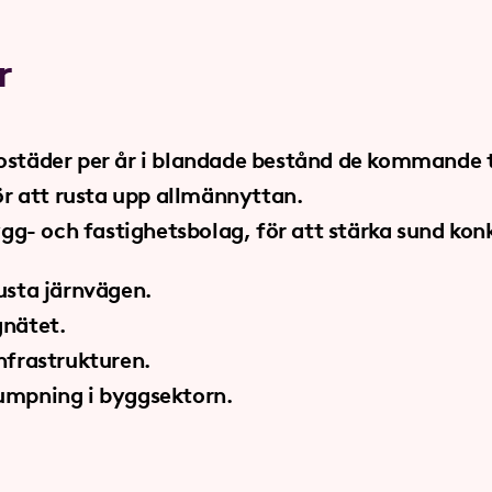
r
städer per år i blandade bestånd de kommande t
för att rusta upp allmännyttan.
ygg- och fastighetsbolag, för att stärka sund kon
usta järnvägen.
gnätet.
nfrastrukturen.
umpning i byggsektorn.