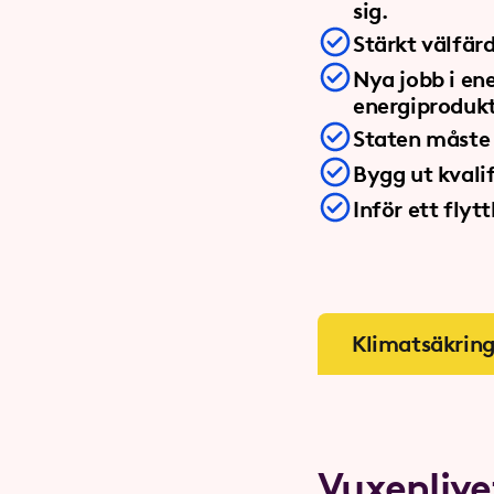
sig.
Stärkt välfär
Nya jobb i en
energiprodukt
Staten måste 
Bygg ut kvali
Inför ett flyt
Klimatsäkring
Vuxenlive