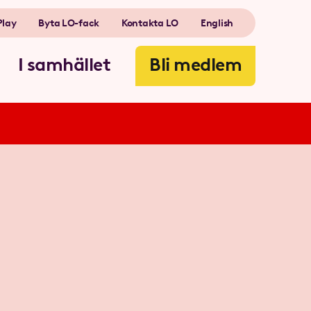
Play
Byta LO-fack
Kontakta LO
English
I samhället
Bli medlem