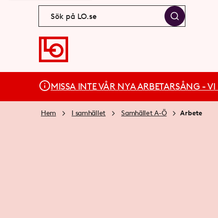
MISSA INTE VÅR NYA ARBETARSÅNG - VI BÄ
Hem
I samhället
Samhället A-Ö
Arbete