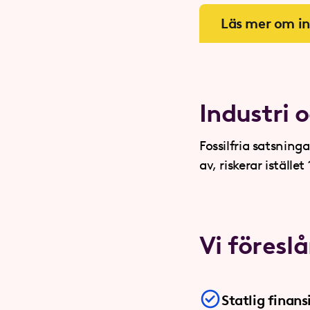
Läs mer om in
Industri 
Fossilfria satsnin
av, riskerar iställe
Vi föreslå
Statlig finans