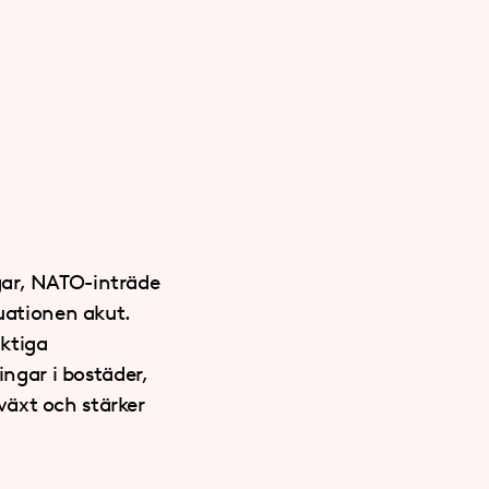
gar, NATO-inträde
tuationen akut.
iktiga
ingar i bostäder,
lväxt och stärker