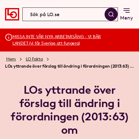
Meny
MISSA INTE VÅR NYA ARBETARSÅNG - VI BÄR
LANDET (vi får Sverige att fungera)
Hem
LO Fakta
LOs yttrande över förslag till ändring i förordningen (2013:63) om bekämpningsmedelsavgifter
LOs yttrande över
förslag till ändring i
förordningen (2013:63)
om