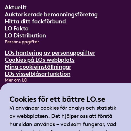
Aktuellt
Auktoriserade bemanningsföretag
Hitta ditt fackförbund
LO Fakta
LO Distribution
Personuppgifter
LOs hantering av personuppgifter
Cookies på LOs webbplats
Mina cookieinställningar
LOs visselblåsarfunktion
Mer om LO
In English
Lättläst om LO
Cookies för ett bättre LO.se
Teckenspråksfilm
Vi använder cookies för analys och statistik
Tidningen Arbetet
av webbplatsen. Det hjälper oss att förstå
Landsorganisationen i Sverige
hur sidan används – vad som fungerar, vad
Barnhusgatan 18