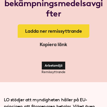
bekämpningsmedelsavgi
fter
Ladda ner remissyttrande
Kopiera länk
Arbetsmiljö
Remissyttrande
LO stödjer att myndigheten håller på EU-
principen att förorenaren betalar. Vilket även