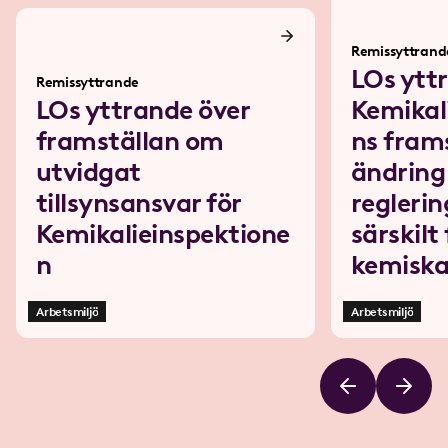
Remissyttrand
LOs ytt
Remissyttrande
LOs yttrande över
Kemikal
framställan om
ns fram
utvidgat
ändring
tillsynsansvar för
regleri
Kemikalieinspektione
särskilt
n
kemiska
Arbetsmiljö
Arbetsmiljö