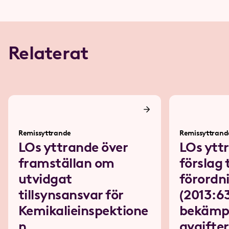
Relaterat
Remissyttrande
Remissyttrand
LOs yttrande över
LOs ytt
framställan om
förslag t
utvidgat
förordn
tillsynsansvar för
(2013:6
Kemikalieinspektione
bekämp
n
avgifter