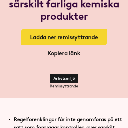
särskilt farliga kemiska
produkter
Ladda ner remissyttrande
Kopiera länk
Arbetsmiljö
Remissyttrande
Regelförenklingar får inte genomföras på ett
sätt som försvagar kontrollen över särskilt