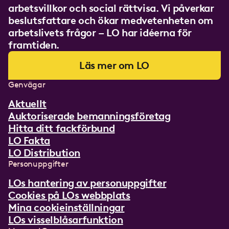
arbetsvillkor och social rättvisa. Vi påverkar
beslutsfattare och ökar medvetenheten om
arbetslivets frågor – LO har idéerna för
framtiden.
Läs mer om LO
Genvägar
Aktuellt
Auktoriserade bemanningsföretag
Hitta ditt fackförbund
LO Fakta
LO Distribution
Personuppgifter
LOs hantering av personuppgifter
Cookies på LOs webbplats
Mina cookieinställningar
LOs visselblåsarfunktion