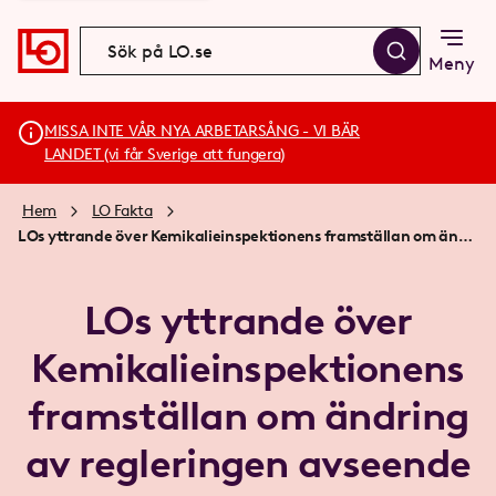
Meny
MISSA INTE VÅR NYA ARBETARSÅNG - VI BÄR
LANDET (vi får Sverige att fungera)
Hem
LO Fakta
LOs yttrande över Kemikalieinspektionens framställan om ändring av regleringen avseende särskilt farliga kemiska produkter
LOs yttrande över
Kemikalieinspektionens
framställan om ändring
av regleringen avseende