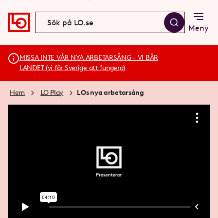
Meny
MISSA INTE VÅR NYA ARBETARSÅNG - VI BÄR
LANDET (vi får Sverige att fungera)
Hem
LO Play
LOs nya arbetarsång