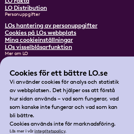
LO Fakta
LO Distribution
Personuppgifter
LOs hantering av personuppgifter
Cookies på LOs webbplats
Mina cookieinställningar
LOs visselblåsarfunktion
Mer om LO
In English
Lättläst om LO
Cookies för ett bättre LO.se
Teckenspråksfilm
Vi använder cookies för analys och statistik
Tidningen Arbetet
av webbplatsen. Det hjälper oss att förstå
Landsorganisationen i Sverige
hur sidan används – vad som fungerar, vad
Barnhusgatan 18
som kanske inte fungerar och vad som kan
105 53 Stockholm
bli bättre.
Tel:
08-796 25 00
Cookies används inte för marknadsföring.
Fax:
08-796 25 17
Läs mer i vår
integritetspolicy
.