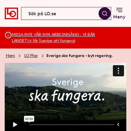
Meny
MISSA INTE VÅR NYA ARBETARSÅNG - VI BÄR
LANDET (vi får Sverige att fungera)
Hem
LO Play
Sverige ska fungera - byt regering.