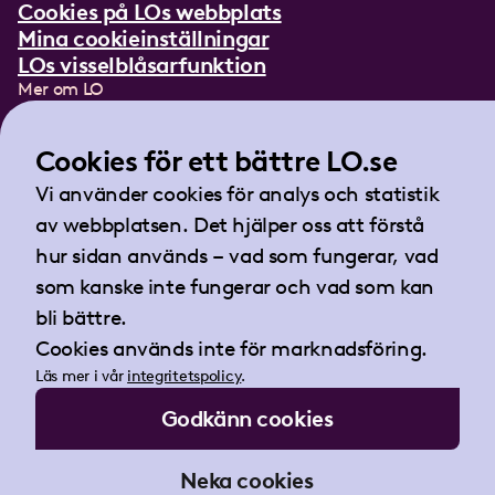
Cookies på LOs webbplats
Mina cookieinställningar
LOs visselblåsarfunktion
Mer om LO
In English
Lättläst om LO
Cookies för ett bättre LO.se
Teckenspråksfilm
Vi använder cookies för analys och statistik
Tidningen Arbetet
av webbplatsen. Det hjälper oss att förstå
Landsorganisationen i Sverige
hur sidan används – vad som fungerar, vad
Barnhusgatan 18
som kanske inte fungerar och vad som kan
105 53 Stockholm
bli bättre.
Tel:
08-796 25 00
Cookies används inte för marknadsföring.
Fax:
08-796 25 17
Läs mer i vår
integritetspolicy
.
E-post:
info@lo.se
Godkänn cookies
Org.nr 802001-9769
Neka cookies