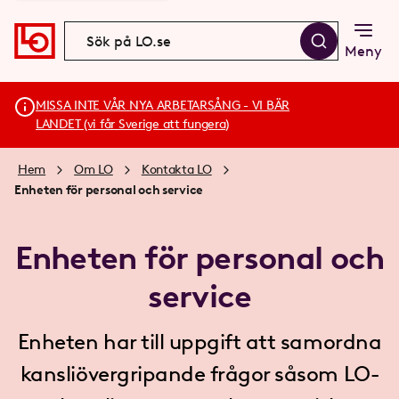
Meny
MISSA INTE VÅR NYA ARBETARSÅNG - VI BÄR
LANDET (vi får Sverige att fungera)
Hem
Om LO
Kontakta LO
Enheten för personal och service
Enheten för personal och
service
Enheten har till uppgift att samordna
kansliövergripande frågor såsom LO-