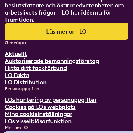
beslutsfattare och ökar medvetenheten om
arbetslivets frågor – LO har idéerna för
framtiden.
Läs mer om LO
Genvägar
Aktuellt
Auktoriserade bemanningsföretag
Hitta ditt fackförbund
LO Fakta
LO Distribution
Personuppgifter
LOs hantering av personuppgifter
Cookies på LOs webbplats
Mina cookieinställningar
LOs visselblåsarfunktion
Mer om LO