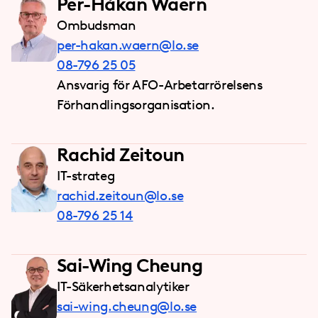
Per-Håkan Waern
Ombudsman
per-hakan.waern@lo.se
08-796 25 05
Ansvarig för AFO-Arbetarrörelsens
Förhandlingsorganisation.
Rachid Zeitoun
IT-strateg
rachid.zeitoun@lo.se
08-796 25 14
Sai-Wing Cheung
IT-Säkerhetsanalytiker
sai-wing.cheung@lo.se