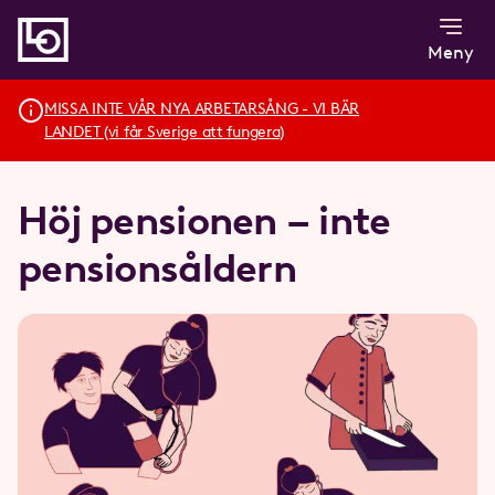
Meny
MISSA INTE VÅR NYA ARBETARSÅNG - VI BÄR
LANDET (vi får Sverige att fungera)
Höj pensionen – inte
pensionsåldern