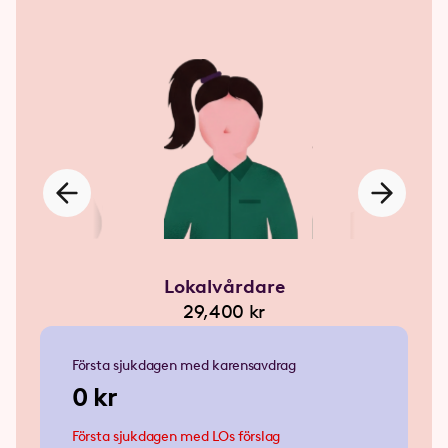
operatör
Lokalvårdare
Butikss
200 kr
29,400 kr
36,50
Första sjukdagen med karensavdrag
0 kr
Första sjukdagen med LOs förslag