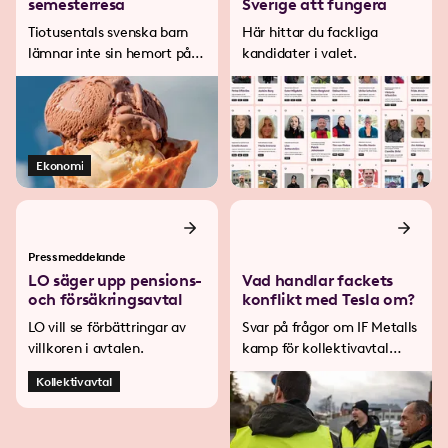
semesterresa
Sverige att fungera
Tiotusentals svenska barn
Här hittar du fackliga
lämnar inte sin hemort på
kandidater i valet.
hela sommaren...
Ekonomi
Pressmeddelande
LO säger upp pensions-
Vad handlar fackets
och försäkringsavtal
konflikt med Tesla om?
LO vill se förbättringar av
Svar på frågor om IF Metalls
villkoren i avtalen.
kamp för kollektivavtal
med Tesla.
Kollektivavtal