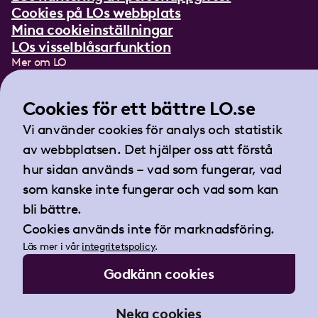
Cookies på LOs webbplats
Mina cookieinställningar
LOs visselblåsarfunktion
Mer om LO
In English
Lättläst om LO
Cookies för ett bättre LO.se
Teckenspråksfilm
Vi använder cookies för analys och statistik
Tidningen Arbetet
av webbplatsen. Det hjälper oss att förstå
Landsorganisationen i Sverige
hur sidan används – vad som fungerar, vad
Barnhusgatan 18
som kanske inte fungerar och vad som kan
105 53 Stockholm
bli bättre.
Tel:
08-796 25 00
Cookies används inte för marknadsföring.
Fax:
08-796 25 17
Läs mer i vår
integritetspolicy
.
E-post:
info@lo.se
Godkänn cookies
Org.nr 802001-9769
Neka cookies