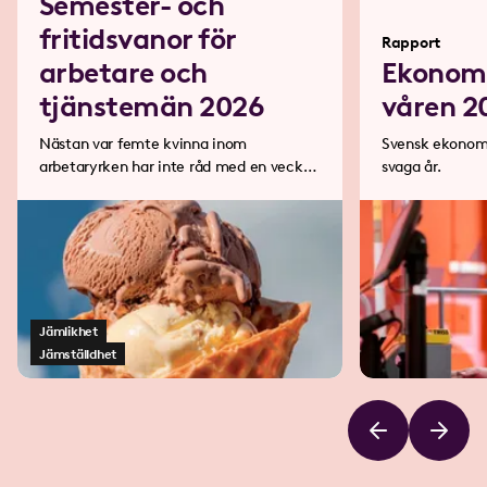
Semester- och
fritidsvanor för
Rapport
arbetare och
Ekonomi
tjänstemän 2026
våren 2
Nästan var femte kvinna inom
Svensk ekonomi 
arbetaryrken har inte råd med en veckas
svaga år.
semesterresa på ett år.
Jämlikhet
Jämställdhet