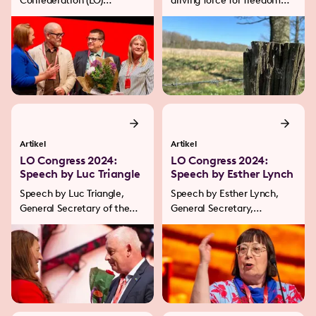
Confederation (LO)
driving force for freedom
Congress has unanimously
and democracy. For us,
elected a new leadership
silence is not an option.
for LO. LOs newly elected
Through trade union
President Johan Lindholm
organisation and opinion-
will hold his first longer
forming, we will strengthen
speech to Congress
democracy and stand up for
tomorrow.
trade union and other
human rights in all
contexts.
Artikel
Artikel
LO Congress 2024:
LO Congress 2024:
Speech by Luc Triangle
Speech by Esther Lynch
Speech by Luc Triangle,
Speech by Esther Lynch,
General Secretary of the
General Secretary,
International Trade Union
European Trade Union
Confederation, at the LO
Confederation, at the LO
congress 2024.
congress 2024.