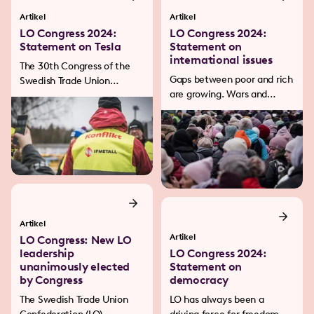
Artikel
Artikel
LO Congress 2024:
LO Congress 2024:
Statement on Tesla
Statement on
international issues
The 30th Congress of the
Gaps between poor and rich
Swedish Trade Union
are growing. Wars and
Confederation, LO, stands
conflicts hit people and
unanimously behind IF
societies hard. Democracy
Metall in the fight for a
is more threatened than for
collective agreement at
a long time.
Tesla.
Artikel
Artikel
LO Congress: New LO
leadership
LO Congress 2024:
unanimously elected
Statement on
by Congress
democracy
The Swedish Trade Union
LO has always been a