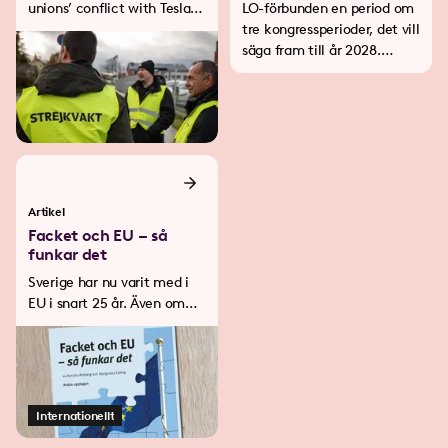
unions’ conflict with Tesla
LO-förbunden en period om
about? Don't the workers
tre kongressperioder, det vill
already have good working
säga fram till år 2028.
conditions? What if Tesla
Målen ska ses som en
leaves Sweden? Here you
övergripande färdriktning
will find answers to
för LOs löne- och
questions that are relevant
avtalspolitik i kommande
to IF Metall's attempt to
avtalsrörelser.
reach a collective
agreement with Tesla.
Artikel
Facket och EU – så
funkar det
Sverige har nu varit med i
EU i snart 25 år. Även om
arbetsmarknadspolitik och
lönebildning hör till det som
medlemsstaterna i
huvudsak själva ska sköta
har det under dessa 25 år
Internationellt
blivit allt mer uppenbart att