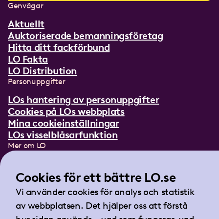
Genvägar
Aktuellt
Auktoriserade bemanningsföretag
Hitta ditt fackförbund
LO Fakta
LO Distribution
Personuppgifter
LOs hantering av personuppgifter
Cookies på LOs webbplats
Mina cookieinställningar
LOs visselblåsarfunktion
Mer om LO
In English
Lättläst om LO
Cookies för ett bättre LO.se
Teckenspråksfilm
Vi använder cookies för analys och statistik
Tidningen Arbetet
av webbplatsen. Det hjälper oss att förstå
Landsorganisationen i Sverige