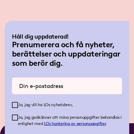
EU påverkar både dessa och
andra områden där svensk
fackföreningsrörelse är
aktiv.
Håll dig uppdaterad!
Prenumerera och få nyheter,
berättelser och uppdateringar
som berör dig.
Ange din e-postadress
Ja, jag vill ha LOs nyhetsbrev.
Ja, jag godkänner att mina personuppgifter behandlas i
enlighet med
LOs
hantering av personuppgifter
.