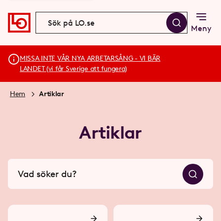
Meny
MISSA INTE VÅR NYA ARBETARSÅNG - VI BÄR
LANDET (vi får Sverige att fungera)
Hem
Artiklar
Artiklar