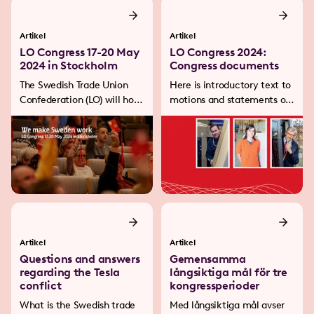
Artikel
Artikel
LO Congress 17-20 May
LO Congress 2024:
2024 in Stockholm
Congress documents
The Swedish Trade Union
Here is introductory text to
Confederation (LO) will hold
motions and statements of
its 30th Statutory Congress
opinion to LO's congress 17-
on 17-20 May 2024 in
20 May 2024.
Stockholm, at the
Waterfront Congress
Centre. The theme of the
Congress will be We make
Sweden work.
Artikel
Artikel
Questions and answers
Gemensamma
regarding the Tesla
långsiktiga mål för tre
conflict
kongressperioder
What is the Swedish trade
Med långsiktiga mål avser