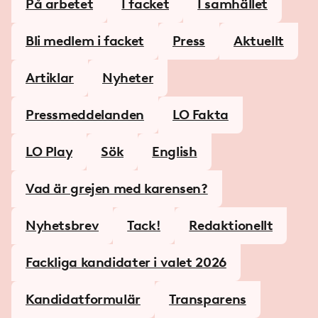
På arbetet
I facket
I samhället
Bli medlem i facket
Press
Aktuellt
Artiklar
Nyheter
Pressmeddelanden
LO Fakta
LO Play
Sök
English
Vad är grejen med karensen?
Nyhetsbrev
Tack!
Redaktionellt
Fackliga kandidater i valet 2026
Kandidatformulär
Transparens