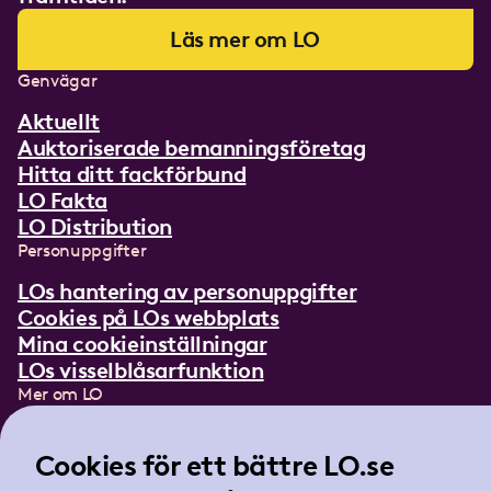
Läs mer om LO
Genvägar
Aktuellt
Auktoriserade bemanningsföretag
Hitta ditt fackförbund
LO Fakta
LO Distribution
Personuppgifter
LOs hantering av personuppgifter
Cookies på LOs webbplats
Mina cookieinställningar
LOs visselblåsarfunktion
Mer om LO
In English
Lättläst om LO
Cookies för ett bättre LO.se
Teckenspråksfilm