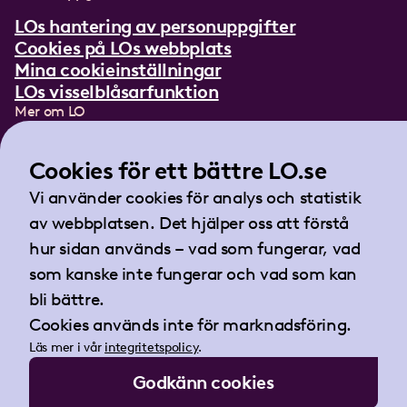
LOs hantering av personuppgifter
Cookies på LOs webbplats
Mina cookieinställningar
LOs visselblåsarfunktion
Mer om LO
In English
Lättläst om LO
Cookies för ett bättre LO.se
Teckenspråksfilm
Vi använder cookies för analys och statistik
Tidningen Arbetet
av webbplatsen. Det hjälper oss att förstå
Landsorganisationen i Sverige
hur sidan används – vad som fungerar, vad
Barnhusgatan 18
som kanske inte fungerar och vad som kan
105 53 Stockholm
bli bättre.
Tel:
08-796 25 00
Cookies används inte för marknadsföring.
Fax:
08-796 25 17
Läs mer i vår
integritetspolicy
.
E-post:
info@lo.se
Godkänn cookies
Org.nr 802001-9769