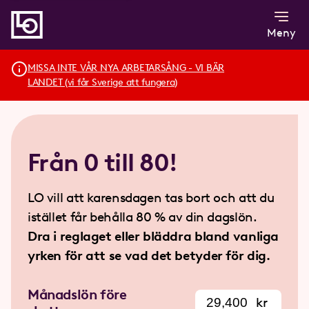
Meny
MISSA INTE VÅR NYA ARBETARSÅNG - VI BÄR
LANDET (vi får Sverige att fungera)
Från 0 till 80!
LO vill att karensdagen tas bort och att du
istället får behålla 80 % av din dagslön.
Dra i reglaget eller bläddra bland vanliga
yrken för att se vad det betyder för dig.
Månadslön före
kr