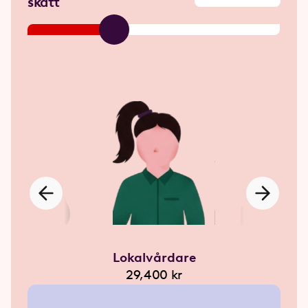
skatt
operatör
Lokalvårdare
Butikss
200 kr
29,400 kr
36,50