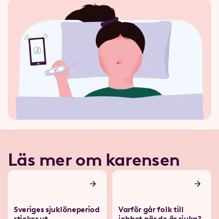
Läs mer om karensen
Sveriges sjuklöneperiod
Varför går folk till
sticker ut
jobbet när de är sjuka?