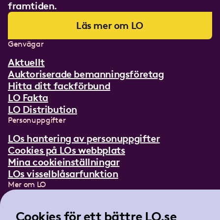
framtiden.
Läs mer om LO
Genvägar
Aktuellt
Auktoriserade bemanningsföretag
Hitta ditt fackförbund
LO Fakta
LO Distribution
Personuppgifter
LOs hantering av personuppgifter
Cookies på LOs webbplats
Mina cookieinställningar
LOs visselblåsarfunktion
Mer om LO
In English
Lättläst om LO
Cookies för ett bättre LO.se