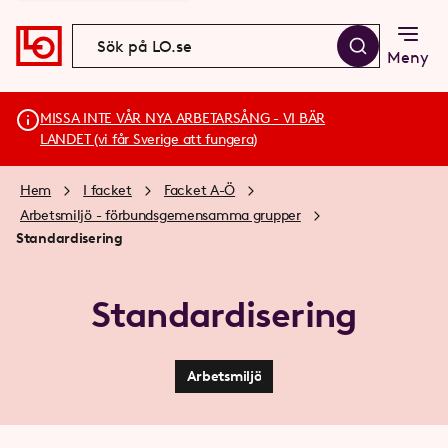
Meny
MISSA INTE VÅR NYA ARBETARSÅNG - VI BÄR
LANDET (vi får Sverige att fungera)
Hem
I facket
Facket A-Ö
Arbetsmiljö - förbundsgemensamma grupper
Standardisering
Standardisering
Arbetsmiljö