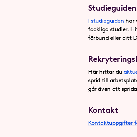
Studieguiden
I studieguiden
har 
fackliga studier. 
förbund eller ditt L
Rekryterings
Här hittar du
aktue
sprid till arbetspl
går även att sprida
Kontakt
Kontaktuppgifter fö