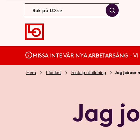
MISSA INTE VÅR NYA ARBETARSÅNG - VI BÄ
Hem
I facket
Facklig utbildning
Jag jobbar m
Jag j