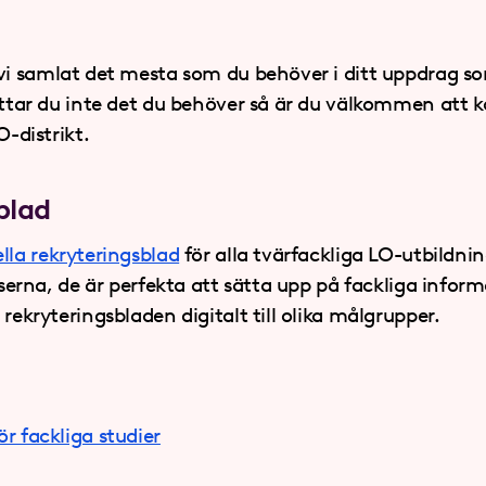
vi samlat det mesta som du behöver i ditt uppdrag so
Hittar du inte det du behöver så är du välkommen att 
O-distrikt.
blad
lla rekryteringsblad
för alla tvärfackliga LO-utbildnin
atserna, de är perfekta att sätta upp på fackliga infor
 rekryteringsbladen digitalt till olika målgrupper.
r fackliga studier