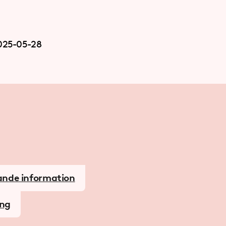
025-05-28
ande information
ing