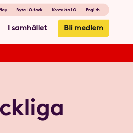
Play
Byta LO-fack
Kontakta LO
English
I samhället
Bli medlem
ckliga