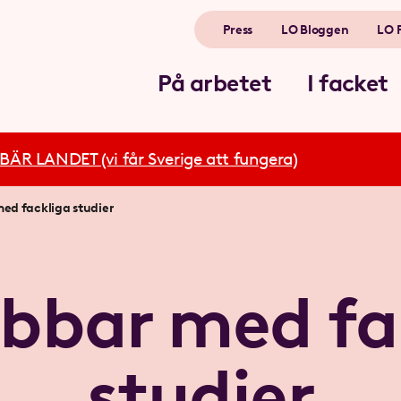
Press
LO Bloggen
LO 
På arbetet
I facket
R LANDET (vi får Sverige att fungera)
ed fackliga studier
obbar med fa
studier