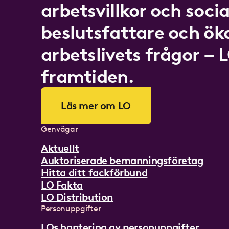
arbetsvillkor och socia
beslutsfattare och ö
arbetslivets frågor – 
framtiden.
Läs mer om LO
Genvägar
Aktuellt
Auktoriserade bemanningsföretag
Hitta ditt fackförbund
LO Fakta
LO Distribution
Personuppgifter
LOs hantering av personuppgifter