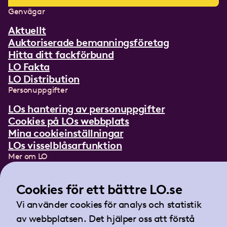
Genvägar
Aktuellt
Auktoriserade bemanningsföretag
Hitta ditt fackförbund
LO Fakta
LO Distribution
Personuppgifter
LOs hantering av personuppgifter
Cookies på LOs webbplats
Mina cookieinställningar
LOs visselblåsarfunktion
Mer om LO
In English
Lättläst om LO
Cookies för ett bättre LO.se
Teckenspråksfilm
Vi använder cookies för analys och statistik
Tidningen Arbetet
av webbplatsen. Det hjälper oss att förstå
Landsorganisationen i Sverige