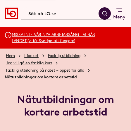
Meny
MISSA INTE VÅR NYA ARBETARSÅNG - VI BÄR
LANDET (vi får Sverige att fungera)
Hem
I facket
Facklig utbildning
Jag vill gå en facklig kurs
Facklig utbildning på nätet – öppet för alla
Nätutbildningar om kortare arbetstid
Nätutbildningar om
kortare arbetstid