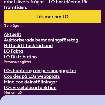
arbetslivets frågor – LO har idéerna för
framtiden.
Läs mer om LO
Genvägar
Aktuellt
Auktoriserade bemanningsföretag
Hitta ditt fackförbund
LO Fakta
LO Distribution
Personuppgifter
LOs hantering av personuppgifter
Cookies på LOs webbplats
Mina cookieinställningar
LOs visselblåsarfunktion
Mer om LO
In English