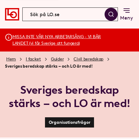
Meny
MISSA INTE VÅR NYA ARBETARSÅNG - VI BÄR
LANDET (vi får Sverige att fungera)
Hem
I facket
Guider
Civil beredskap
Sveriges beredskap stärks – och LO är med!
Sveriges beredskap
stärks – och LO är med!
Organisationsfrågor