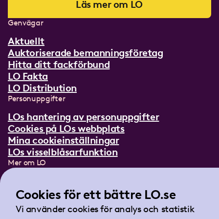
Läs mer om LO
Genvägar
Aktuellt
Auktoriserade bemanningsföretag
Hitta ditt fackförbund
LO Fakta
LO Distribution
Personuppgifter
LOs hantering av personuppgifter
Cookies på LOs webbplats
Mina cookieinställningar
LOs visselblåsarfunktion
Mer om LO
In English
Lättläst om LO
Cookies för ett bättre LO.se
Teckenspråksfilm
Vi använder cookies för analys och statistik
Tidningen Arbetet