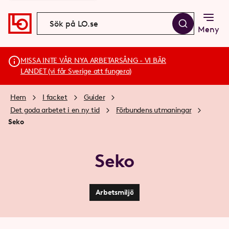
Meny
MISSA INTE VÅR NYA ARBETARSÅNG - VI BÄR
LANDET (vi får Sverige att fungera)
Hem
I facket
Guider
Det goda arbetet i en ny tid
Förbundens utmaningar
Seko
Seko
Arbetsmiljö