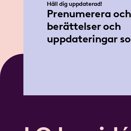
Håll dig uppdaterad!
Prenumerera och 
berättelser och
uppdateringar so