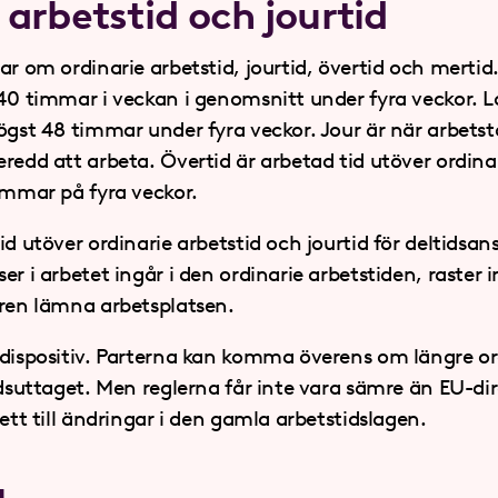
 arbetstid och jourtid
ar om ordinarie arbetstid, jourtid, övertid och mertid
 40 timmar i veckan i genomsnitt under fyra veckor. La
högst 48 timmar under fyra veckor. Jour är när arbets
redd att arbeta. Övertid är arbetad tid utöver ordina
timmar på fyra veckor.
id utöver ordinarie arbetstid och jourtid för deltidsan
er i arbetet ingår i den ordinarie arbetstiden, raster 
aren lämna arbetsplatsen.
 dispositiv. Parterna kan komma överens om längre or
idsuttaget. Men reglerna får inte vara sämre än EU-di
lett till ändringar i den gamla arbetstidslagen.