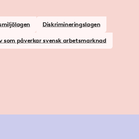
smiljölagen
Diskrimineringslagen
iv som påverkar svensk arbetsmarknad