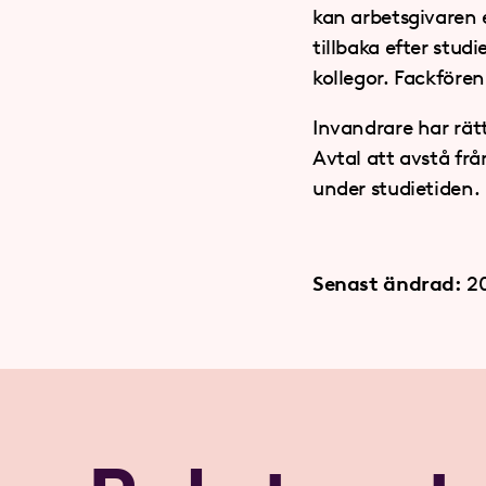
kan arbetsgivaren 
tillbaka efter stud
kollegor. Fackfören
Invandrare har rätt
Avtal att avstå frå
under studietiden.
Senast ändrad:
2