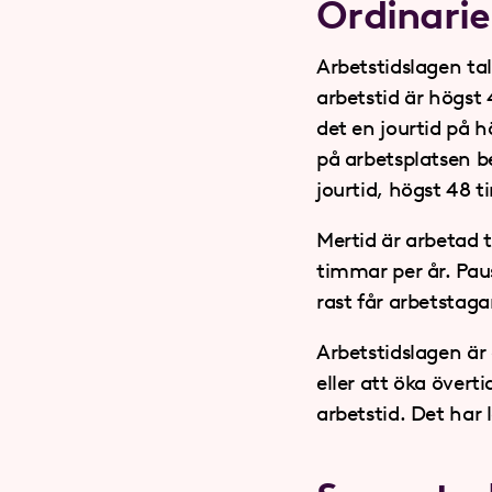
Ordinarie
Arbetstidslagen tal
arbetstid är högst
det en jourtid på 
på arbetsplatsen be
jourtid, högst 48 
Mertid är arbetad t
timmar per år. Paus
rast får arbetstag
Arbetstidslagen är
eller att öka övert
arbetstid. Det har 