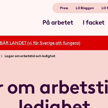
Press
LO Bloggen
LO 
På arbetet
I facket
R LANDET (vi får Sverige att fungera)
Lagar om arbetstid och ledighet
 om arbetst
ledighet