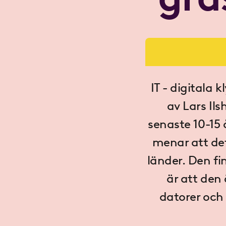
IT - digitala 
av Lars Il
senaste 10-15
menar att det 
länder. Den fi
är att den 
datorer och 