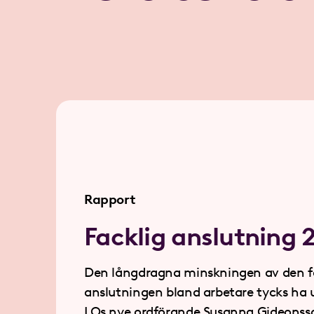
Rapport
Facklig anslutning 
Den långdragna minskningen av den f
anslutningen bland arbetare tycks ha upphört.
LOs nye ordförande Susanna Gideonss