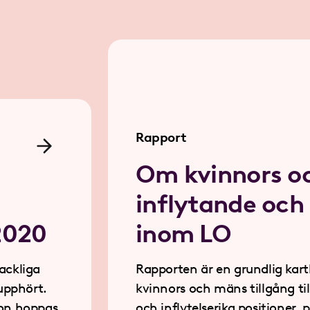
Rapport
Om kvinnors o
inflytande och
2020
inom LO
ackliga
Rapporten är en grundlig kar
kvinnors och mäns tillgång till beslutsfattan
on hoppas
och inflytelserika positioner, 