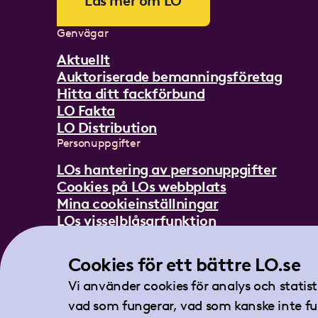
Läs mer om LO
Genvägar
Aktuellt
Auktoriserade bemanningsföretag
Hitta ditt fackförbund
LO Fakta
LO Distribution
Personuppgifter
LOs hantering av personuppgifter
Cookies på LOs webbplats
Mina cookieinställningar
LOs visselblåsarfunktion
Mer om LO
Cookies för ett bättre LO.se
In English
Lättläst om LO
Vi använder cookies för analys och statis
Teckenspråksfilm
vad som fungerar, vad som kanske inte fu
Tidningen Arbetet