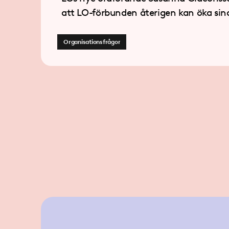
att LO-förbunden återigen kan öka sina
medlemsantal.
Organisationsfrågor