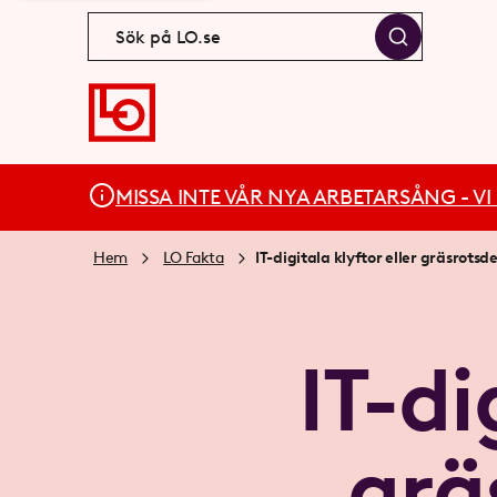
MISSA INTE VÅR NYA ARBETARSÅNG - VI BÄ
Hem
LO Fakta
IT-digitala klyftor eller gräsrots
IT-di
grä