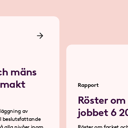
ch mäns
 makt
Rapport
Röster om
jobbet 6 2
tläggning av
de
på alla nivåer inom
Röster om facket och