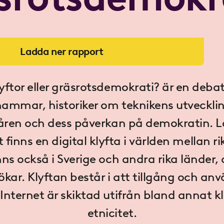
Ladda ner rapport
klyftor eller gräsrotsdemokrati? är en deba
shammar, historiker om teknikens utveckli
 åren och dess påverkan på demokratin. 
finns en digital klyfta i världen mellan r
nns också i Sverige och andra rika länder
ökar. Klyftan består i att tillgång och a
Internet är skiktad utifrån bland annat k
etnicitet.