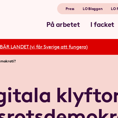
Press
LO Bloggen
LO 
På arbetet
I facket
R LANDET (vi får Sverige att fungera)
demokrati?
gitala klyftor
srotsdemokr