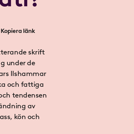
Kopiera länk
tterande skrift
ng under de
Lars Ilshammar
ika och fattiga
, och tendensen
nvändning av
lass, kön och