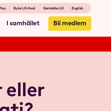
Play
Byta LO-fack
Kontakta LO
English
I samhället
Bli medlem
 eller
ati?