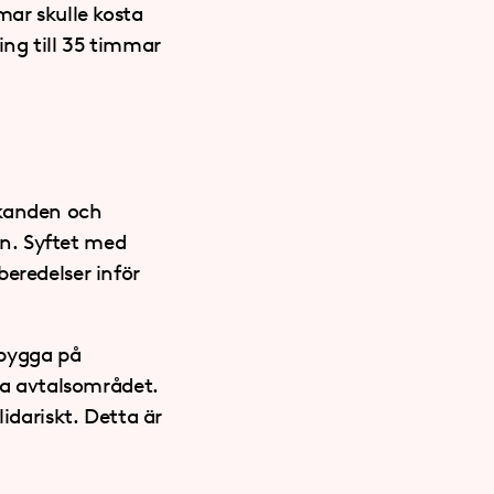
mar skulle kosta
ing till 35 timmar
kanden och
n. Syftet med
beredelser inför
 bygga på
lda avtalsområdet.
idariskt. Detta är