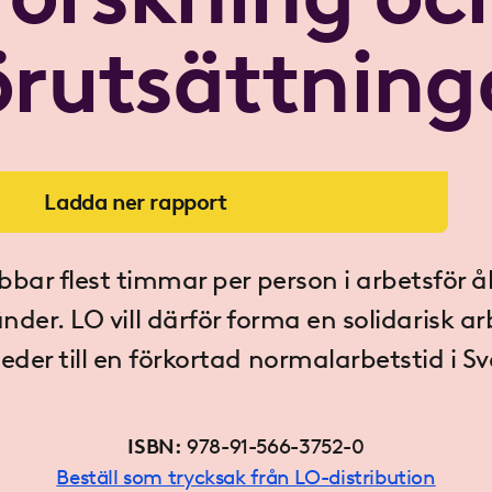
örutsättning
Ladda ner rapport
obbar flest timmar per person i arbetsför å
der. LO vill därför forma en solidarisk ar
eder till en förkortad normalarbetstid i Sv
ISBN:
978-91-566-3752-0
Beställ som trycksak från LO-distribution