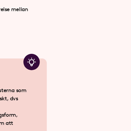
relse mellan
insterna som
skt, dvs
gsform,
m att