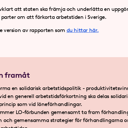
lvklart att staten ska främja och underlätta en uppgö
arter om att förkorta arbetstiden i Sverige.
re version av rapporten som
du hittar här.
n framåt
forma en solidarisk arbetstidspolitik - produktivitetsv
vid en generell arbetstidsförkortning ska delas solidari
incip som vid löneförhandlingar.
kommer LO-förbunden gemensamt ta fram förhandlin
n och gemensamma strategier för förhandlingarna o