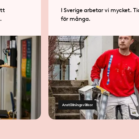
tt
I Sverige arbetar vi mycket. Tid
.
för många.
Anställningsvillkor