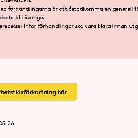
 arbetstiden.
ed förhandlingarna är att åstadkomma en generell f
betstid i Sverige.
eredelser inför förhandlingar ska vara klara innan ut
betstidsförkortning här
05-26