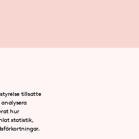
yrelse tillsatte
t analysera
erat hur
lat statistik,
sförkortningar.