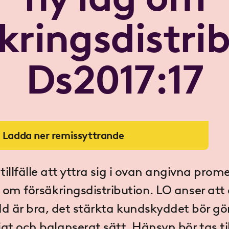
kringsdistri
Ds2017:17
Ladda ner remissyttrande
 tillfälle att yttra sig i ovan angivna pro
 om försäkringsdistribution. LO anser att 
 är bra, det stärkta kundskyddet bör gö
gt och balanserat sätt. Hänsyn bör tas til