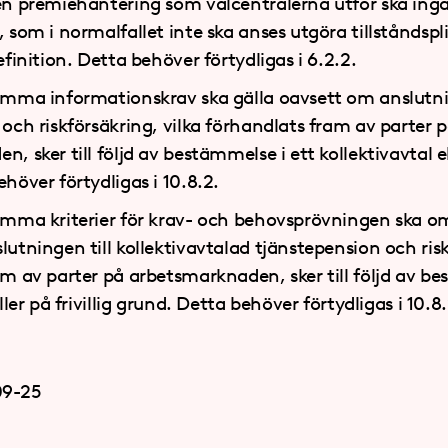
en premiehantering som valcentralerna utför ska ingå
 som i normalfallet inte ska anses utgöra tillståndsp
efinition. Detta behöver förtydligas i 6.2.2.
amma informationskrav ska gälla oavsett om anslutni
och riskförsäkring, vilka förhandlats fram av parter 
 sker till följd av bestämmelse i ett kollektivavtal ell
höver förtydligas i 10.8.2.
amma kriterier för krav- och behovsprövningen ska o
utningen till kollektivavtalad tjänstepension och ris
m av parter på arbetsmarknaden, sker till följd av be
ller på frivillig grund. Detta behöver förtydligas i 10.8.
09-25