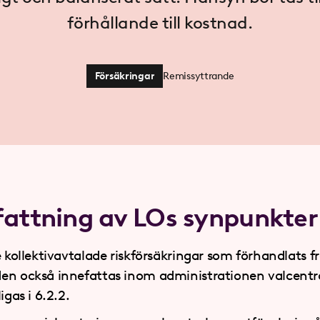
förhållande till kostnad.
Försäkringar
Remissyttrande
ttning av LOs synpunkter
 kollektivavtalade riskförsäkringar som förhandlats 
n också innefattas inom administrationen valcentra
igas i 6.2.2.