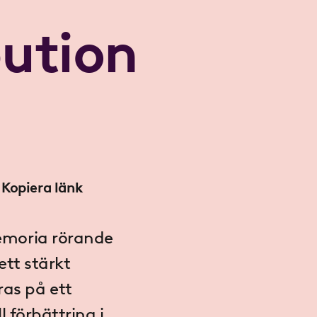
bution
Kopiera länk
memoria rörande
ett stärkt
ras på ett
l förbättring i