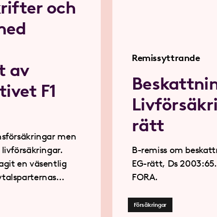
rifter och
med
Remissyttrande
t av
Beskattni
tivet F1
Livförsäkr
rätt
onsförsäkringar men
.
B-remiss om beskattn
agit en väsentlig
EG-rätt, Ds 2003:65. Bilagor AM
FORA.
äkringsföretaget
h av vem
Försäkringar