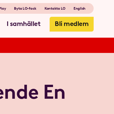
Play
Byta LO-fack
Kontakta LO
English
I samhället
Bli medlem
ende En