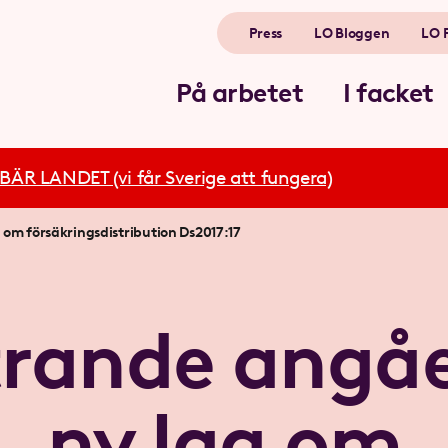
Press
LO Bloggen
LO 
På arbetet
I facket
R LANDET (vi får Sverige att fungera)
om försäkringsdistribution Ds2017:17
trande angå
ny lag om