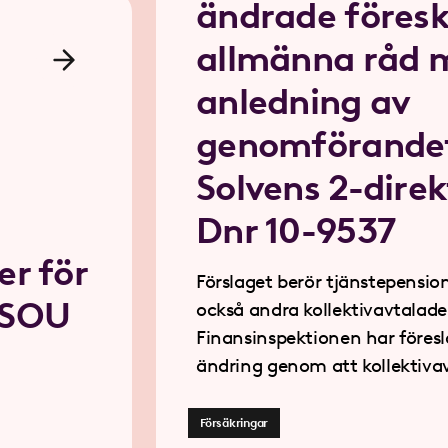
ändrade föresk
allmänna råd 
anledning av
genomförande
Solvens 2-direk
Dnr 10-9537
er för
Förslaget berör tjänstepensi
 SOU
också andra kollektivavtalade livförsäkringar
Finansinspektionen har föresl
ändring genom att kollektivavtalsparternas
möjlighet att avtala med förs
inskränks till att avse hur oc
Försäkringar