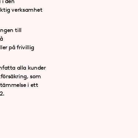
 i den
liktig verksamhet
ngen till
på
er på frivillig
mfatta alla kunder
kförsäkring, som
stämmelse i ett
2.