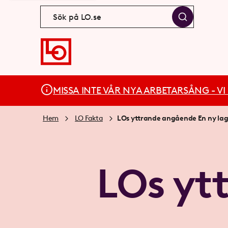
MISSA INTE VÅR NYA ARBETARSÅNG - VI BÄ
Hem
LO Fakta
LOs yttrande angående En ny lag 
LOs yt