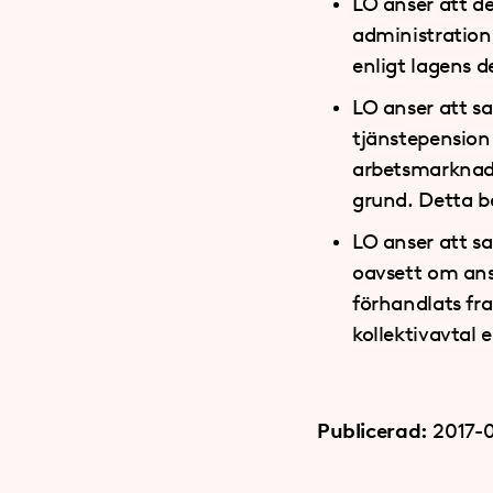
LO anser att d
administration,
enligt lagens d
LO anser att s
tjänstepension 
arbetsmarknaden,
grund. Detta be
LO anser att s
oavsett om ansl
förhandlats fra
kollektivavtal e
Publicerad:
2017-