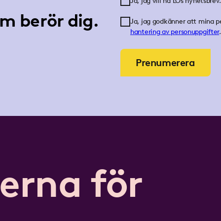
Ja, jag vill ha LOs nyhetsbrev.
m berör dig.
Ja, jag godkänner att mina p
hantering av personuppgifter
.
Prenumerera
erna för