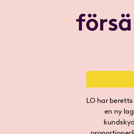
försä
LO har beretts
en ny lag
kundskydd
proportionerli