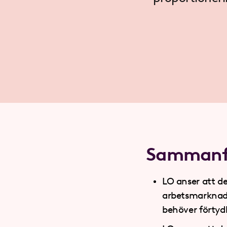
Sammanfa
LO anser att de
arbetsmarknade
behöver förtydl