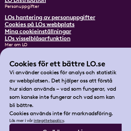
LO Distribution
Personuppgifter
LOs hantering av personuppgifter
Cookies på LOs webbplats
Mina cookieinställningar
LOs visselblåsarfunktion
Mer om LO
In English
Lättläst om LO
Cookies för ett bättre LO.se
Teckenspråksfilm
Vi använder cookies för analys och statistik
Tidningen Arbetet
av webbplatsen. Det hjälper oss att förstå
Landsorganisationen i Sverige
hur sidan används – vad som fungerar, vad
Barnhusgatan 18
som kanske inte fungerar och vad som kan
105 53 Stockholm
bli bättre.
Tel:
08-796 25 00
Cookies används inte för marknadsföring.
Fax:
08-796 25 17
Läs mer i vår
integritetspolicy
.
E-post:
info@lo.se