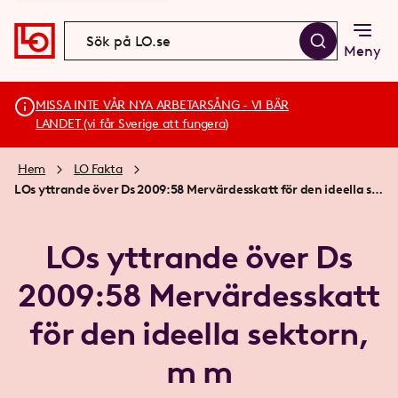
Meny
MISSA INTE VÅR NYA ARBETARSÅNG - VI BÄR
LANDET (vi får Sverige att fungera)
Hem
LO Fakta
LOs yttrande över Ds 2009:58 Mervärdesskatt för den ideella sektorn, m m
LOs yttrande över Ds
2009:58 Mervärdesskatt
för den ideella sektorn,
m m