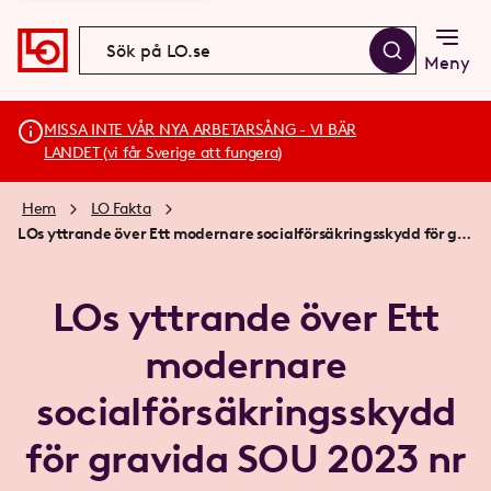
Meny
MISSA INTE VÅR NYA ARBETARSÅNG - VI BÄR
LANDET (vi får Sverige att fungera)
Hem
LO Fakta
LOs yttrande över Ett modernare socialförsäkringsskydd för gravida SOU 2023 nr 23
LOs yttrande över Ett
modernare
socialförsäkringsskydd
för gravida SOU 2023 nr