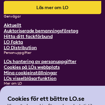
Läs mer om LO
Genvägar
Aktuellt
Auktoriserade bemanningsföretag
Hitta ditt fackförbund
LO Fakta
LO Distribution
Personuppgifter
LOs hantering av personuppgifter
Cookies på LOs webbplats
Mina cookieinställningar
LOs visselblåsarfunktion
Mer om LO
In English
Lättläst om LO
Cookies för ett bättre LO.se
Teckenspråksfilm