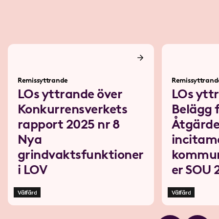
Remissyttrande
Remissyttrand
LOs yttrande över
LOs ytt
Konkurrensverkets
Belägg 
rapport 2025 nr 8
Åtgärde
Nya
incitame
grindvaktsfunktioner
kommun
i LOV
er SOU 
Välfärd
Välfärd