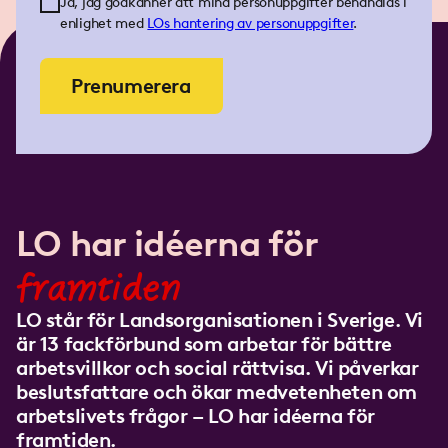
Ja, jag godkänner att mina personuppgifter behandlas i
enlighet med
LOs
hantering av personuppgifter
.
Prenumerera
LO har idéerna för
framtiden
LO står för Landsorganisationen i Sverige. Vi
är 13 fackförbund som arbetar för bättre
arbetsvillkor och social rättvisa. Vi påverkar
beslutsfattare och ökar medvetenheten om
arbetslivets frågor – LO har idéerna för
framtiden.