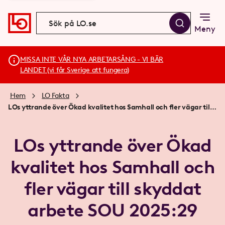
Meny
MISSA INTE VÅR NYA ARBETARSÅNG - VI BÄR
LANDET (vi får Sverige att fungera)
Hem
LO Fakta
LOs yttrande över Ökad kvalitet hos Samhall och fler vägar till skyddat arbete SOU 2025:29
LOs yttrande över Ökad
kvalitet hos Samhall och
fler vägar till skyddat
arbete SOU 2025:29