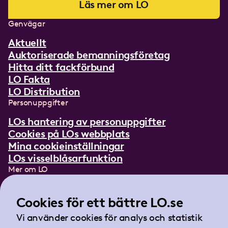
Läs mer om LO
Genvägar
Aktuellt
Auktoriserade bemanningsföretag
Hitta ditt fackförbund
LO Fakta
LO Distribution
Personuppgifter
LOs hantering av personuppgifter
Cookies på LOs webbplats
Mina cookieinställningar
LOs visselblåsarfunktion
Mer om LO
In English
Lättläst om LO
Cookies för ett bättre LO.se
Teckenspråksfilm
Vi använder cookies för analys och statistik
Tidningen Arbetet