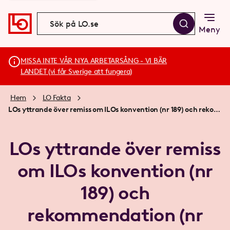
Meny
MISSA INTE VÅR NYA ARBETARSÅNG - VI BÄR
LANDET (vi får Sverige att fungera)
Hem
LO Fakta
LOs yttrande över remiss om ILOs konvention (nr 189) och rekommendation (nr 201) rörande Domestic workers.
LOs yttrande över remiss
om ILOs konvention (nr
189) och
rekommendation (nr