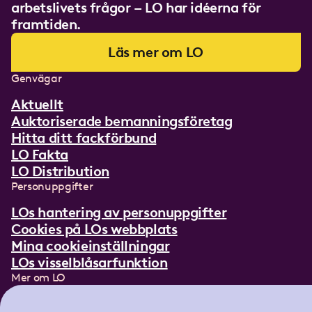
arbetslivets frågor – LO har idéerna för
framtiden.
Läs mer om LO
Genvägar
Aktuellt
Auktoriserade bemanningsföretag
Hitta ditt fackförbund
LO Fakta
LO Distribution
Personuppgifter
LOs hantering av personuppgifter
Cookies på LOs webbplats
Mina cookieinställningar
LOs visselblåsarfunktion
Mer om LO
In English