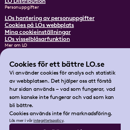
LO Distribution
Personuppgifter
LOs hantering av personuppgifter
Cookies på LOs webbplats
Mina cookieinställningar
LOs visselblåsarfunktion
Mer om LO
In English
Lättläst om LO
Cookies för ett bättre LO.se
Teckenspråksfilm
Vi använder cookies för analys och statistik
Tidningen Arbetet
av webbplatsen. Det hjälper oss att förstå
Landsorganisationen i Sverige
hur sidan används – vad som fungerar, vad
Barnhusgatan 18
som kanske inte fungerar och vad som kan
105 53 Stockholm
bli bättre.
Tel:
08-796 25 00
Cookies används inte för marknadsföring.
Fax:
08-796 25 17
Läs mer i vår
integritetspolicy
.
E-post:
info@lo.se