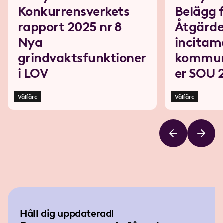
Konkurrensverkets
Belägg 
rapport 2025 nr 8
Åtgärde
Nya
incitame
grindvaktsfunktioner
kommun
i LOV
er SOU 
Välfärd
Välfärd
Håll dig uppdaterad!