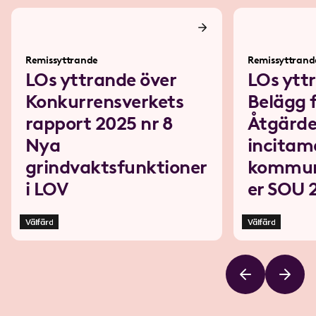
Remissyttrande
Remissyttrand
LOs yttrande över
LOs ytt
Konkurrensverkets
Belägg 
rapport 2025 nr 8
Åtgärde
Nya
incitame
grindvaktsfunktioner
kommun
i LOV
er SOU 
Välfärd
Välfärd