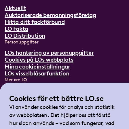
Aktuellt
Auktoriserade bemanningsföretag
Hitta ditt fackförbund
LO Fakta
LO Distribution
Personuppgifter
LOs hantering av personuppgifter
Cookies på LOs webbplats
Mina cookieinställningar
LOs visselblåsarfunktion
Mer om LO
In English
Lättläst om LO
Cookies för ett bättre LO.se
Teckenspråksfilm
Vi använder cookies för analys och statistik
Tidningen Arbetet
av webbplatsen. Det hjälper oss att förstå
Landsorganisationen i Sverige
hur sidan används – vad som fungerar, vad
Barnhusgatan 18