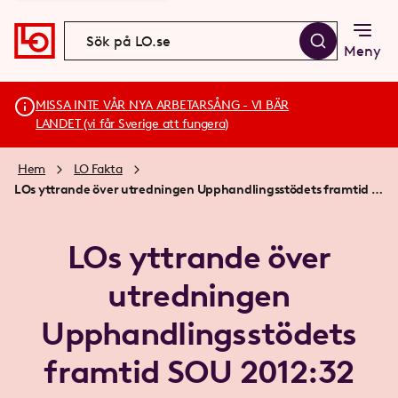
Meny
MISSA INTE VÅR NYA ARBETARSÅNG - VI BÄR
LANDET (vi får Sverige att fungera)
Hem
LO Fakta
LOs yttrande över utredningen Upphandlingsstödets framtid SOU 2012:32
LOs yttrande över
utredningen
Upphandlingsstödets
framtid SOU 2012:32