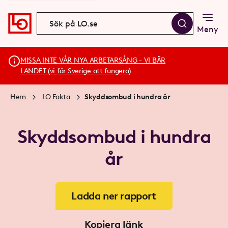
Meny
MISSA INTE VÅR NYA ARBETARSÅNG - VI BÄR
LANDET (vi får Sverige att fungera)
Hem
LO Fakta
Skyddsombud i hundra år
Skyddsombud i hundra
år
Ladda ner rapport
Kopiera länk