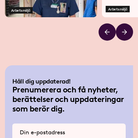
interv
Arbetsmiljö
Arbetsmiljö
Håll dig uppdaterad!
Prenumerera och få nyheter,
berättelser och uppdateringar
som berör dig.
Ange din e-postadress