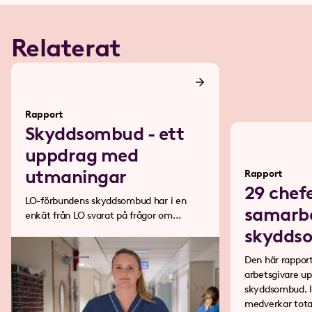
Relaterat
Rapport
Skyddsombud - ett
uppdrag med
utmaningar
Rapport
29 chef
LO-förbundens skyddsombud har i en
samarb
enkät från LO svarat på frågor om
möjligheter och trösklar för att bli
skydds
skyddsombud.
Den här rappor
arbetsgivare u
skyddsombud. I
medverkar tota