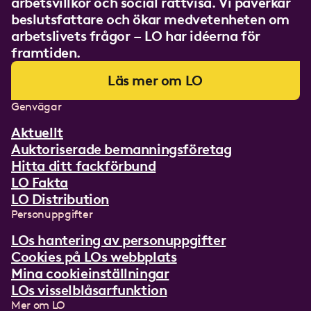
arbetsvillkor och social rättvisa. Vi påverkar
beslutsfattare och ökar medvetenheten om
arbetslivets frågor – LO har idéerna för
framtiden.
Läs mer om LO
Genvägar
Aktuellt
Auktoriserade bemanningsföretag
Hitta ditt fackförbund
LO Fakta
LO Distribution
Personuppgifter
LOs hantering av personuppgifter
Cookies på LOs webbplats
Mina cookieinställningar
LOs visselblåsarfunktion
Mer om LO