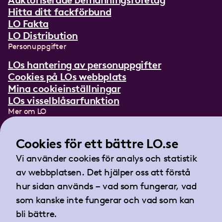
Auktoriserade bemanningsföretag
Hitta ditt fackförbund
LO Fakta
LO Distribution
Personuppgifter
LOs hantering av personuppgifter
Cookies på LOs webbplats
Mina cookieinställningar
LOs visselblåsarfunktion
Mer om LO
In English
Lättläst om LO
Cookies för ett bättre LO.se
Teckenspråksfilm
Vi använder cookies för analys och statistik
Tidningen Arbetet
av webbplatsen. Det hjälper oss att förstå
Landsorganisationen i Sverige
hur sidan används – vad som fungerar, vad
Barnhusgatan 18
som kanske inte fungerar och vad som kan
105 53 Stockholm
bli bättre.
Tel:
08-796 25 00