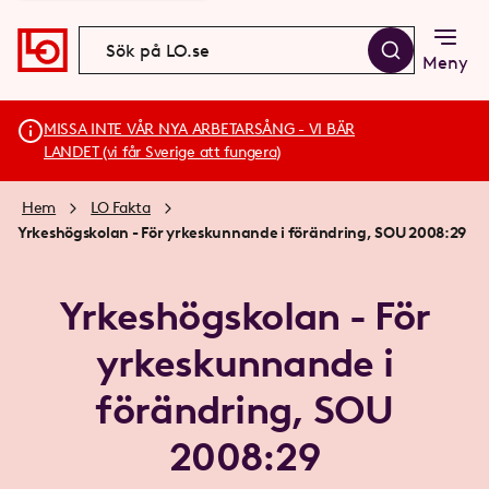
Meny
MISSA INTE VÅR NYA ARBETARSÅNG - VI BÄR
LANDET (vi får Sverige att fungera)
Hem
LO Fakta
Yrkeshögskolan - För yrkeskunnande i förändring, SOU 2008:29
Yrkeshögskolan - För
yrkeskunnande i
förändring, SOU
2008:29