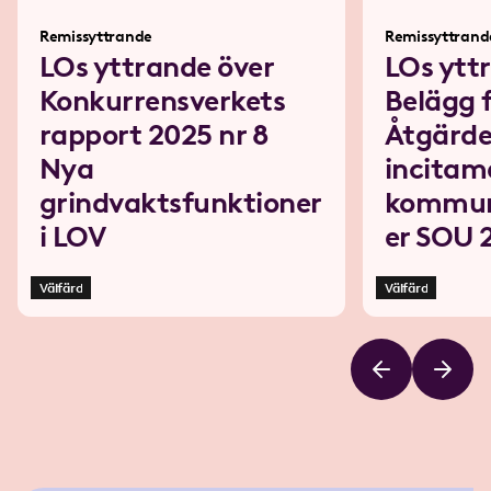
Remissyttrande
Remissyttrand
LOs yttrande över
LOs ytt
Konkurrensverkets
Belägg 
rapport 2025 nr 8
Åtgärde
Nya
incitame
grindvaktsfunktioner
kommun
i LOV
er SOU 
Välfärd
Välfärd