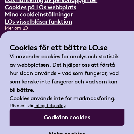
LOs hantering av personuppgifter
Cookies på LOs webbplats
Mina cookieinställningar
LOs visselblåsarfunktion
Mer om LO
In English
Lättläst om LO
Cookies för ett bättre LO.se
Teckenspråksfilm
Vi använder cookies för analys och statistik
Tidningen Arbetet
av webbplatsen. Det hjälper oss att förstå
Landsorganisationen i Sverige
hur sidan används – vad som fungerar, vad
Barnhusgatan 18
som kanske inte fungerar och vad som kan
105 53 Stockholm
bli bättre.
Tel:
08-796 25 00
Cookies används inte för marknadsföring.
Fax:
08-796 25 17
Läs mer i vår
integritetspolicy
.
E-post:
info@lo.se
Godkänn cookies
Org.nr 802001-9769