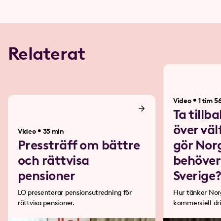
Relaterat
•
Video
1 tim 5
Ta tillb
över väl
•
Video
35 min
Pressträff om bättre
gör Nor
och rättvisa
behöver 
pensioner
Sverige
LO presenterar pensionsutredning för
Hur tänker Norg
rättvisa pensioner.
kommersiell dr
skattefinansier