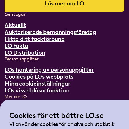
Läs mer om LO
Genvägar
Aktuellt
Auktoriserade bemanningsföretag
Hitta ditt fackförbund
LO Fakta
LO Distribution
Personuppgifter
LOs hantering av personuppgifter
Cookies på LOs webbplats
Mina cookieinställningar
LOs visselblåsarfunktion
Mer om LO
In English
Lättläst om LO
Cookies för ett bättre LO.se
Teckenspråksfilm
Vi använder cookies för analys och statistik
Tidningen Arbetet