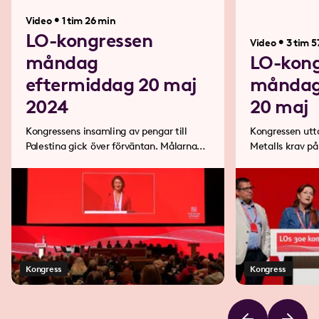
•
Video
1 tim 26 min
LO-kongressen
•
Video
3 tim 5
måndag
LO-kong
eftermiddag 20 maj
måndag
2024
20 maj
Kongressens insamling av pengar till
Kongressen uttal
Palestina gick över förväntan. Målarna
Metalls krav på 
går ihop med Byggnads och den gamla
kollektivavtal.
ledningen tackas av.
Kongress
Kongress