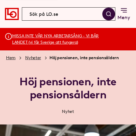
Meny
MISSA INTE VÅR NYA ARBETARSÅNG - VI BÄR
LANDET (vi får Sverige att fungera)
Hem
Nyheter
Höj pensionen, inte pensionsåldern
Höj pensionen, inte
pensionsåldern
Nyhet