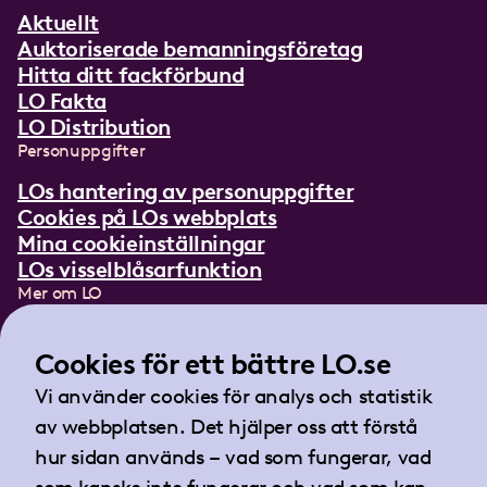
Aktuellt
Auktoriserade bemanningsföretag
Hitta ditt fackförbund
LO Fakta
LO Distribution
Personuppgifter
LOs hantering av personuppgifter
Cookies på LOs webbplats
Mina cookieinställningar
LOs visselblåsarfunktion
Mer om LO
In English
Lättläst om LO
Cookies för ett bättre LO.se
Teckenspråksfilm
Vi använder cookies för analys och statistik
Tidningen Arbetet
av webbplatsen. Det hjälper oss att förstå
Landsorganisationen i Sverige
hur sidan används – vad som fungerar, vad
Barnhusgatan 18