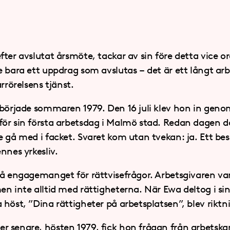
d
fter avslutat årsmöte, tackar av sin före detta vice 
 bara ett uppdrag som avslutas – det är ett långt arb
rrörelsens tjänst.
 började sommaren 1979. Den 16 juli klev hon in genom
ör sin första arbetsdag i Malmö stad. Redan dagen d
 gå med i facket. Svaret kom utan tvekan: ja. Ett bes
nnes yrkesliv.
så engagemanget för rättvisefrågor. Arbetsgivaren va
n inte alltid med rättigheterna. När Ewa deltog i sin
höst, ”Dina rättigheter på arbetsplatsen”, blev riktn
r senare, hösten 1979, fick hon frågan från arbetsk