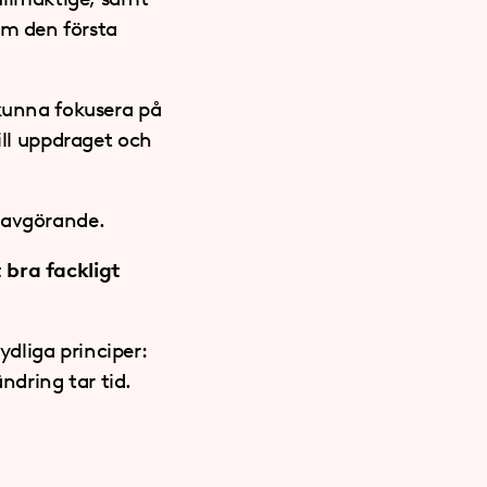
m den första
 kunna fokusera på
ill uppdraget och
t avgörande.
 bra fackligt
dliga principer:
ändring tar tid.