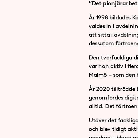
”Det pionjärarbete
År 1998 bildades 
valdes in i avdeln
att sitta i avdelnin
dessutom förtroen
Den tvärfackliga 
var hon aktiv i fl
Malmö – som den fö
År 2020 tillträdde
genomfördes digi
alltid. Det förtro
Utöver det facklig
och blev tidigt ak
uppdrag – bland a