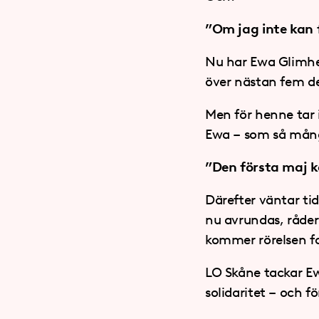
”Om jag inte kan f
Nu har Ewa Glimhed 
över nästan fem de
Men för henne tar
Ewa – som så många
”Den första maj k
Därefter väntar ti
nu avrundas, råder
kommer rörelsen fo
LO Skåne tackar E
solidaritet – och f