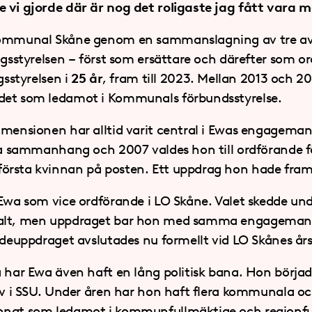
 vi gjorde där är nog det roligaste jag fått vara 
Kommunal Skåne genom en sammanslagning av tre av
ingsstyrelsen – först som ersättare och därefter som 
gsstyrelsen i
25 år
, fram till 2023. Mellan 2013 och 2
det som ledamot i Kommunals förbundsstyrelse.
dimensionen har alltid varit central i Ewas engagem
era sammanhang och 2007 valdes hon till ordförande f
rsta kvinnan på posten. Ett uppdrag hon hade fram t
 Ewa som vice ordförande i LO Skåne. Valet skedde u
talt, men uppdraget bar hon med samma engageman
endeuppdraget avslutades nu formellt vid LO Skånes å
a har Ewa även haft en lång politisk bana. Hon börj
tiv i SSU. Under åren har hon haft flera kommunala o
nnat som ledamot i kommunfullmäktige och regionfu