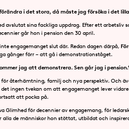
örändra i det stora, då måste jag försöka i det lilla
avslutat sina fackliga uppdrag. Efter ett arbetsliv s
cennier går hon i pension den 30 april.
 inte engagemanget slut där. Redan dagen därpå,
För
 gånger förr – att gå i demonstrationståget.
ommer jag att demonstrera. Sen går jag i pension.
d för återhämtning, familj och nya perspektiv. Och äv
 det ingen tvekan om att engagemanget lever vidare
rtsatt att pocka på.
wa Glimhed för decennier av engagemang, för ledarsk
ör alla de människor hon stöttat, utbildat och inspir