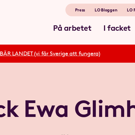
Press
LO Bloggen
LO 
På arbetet
I facket
R LANDET (vi får Sverige att fungera)
ck Ewa Glim