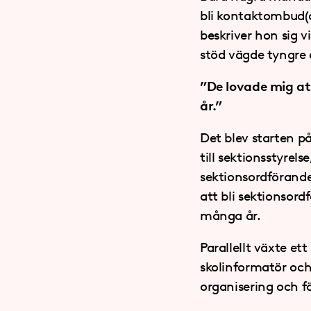
bli kontaktombud(d
beskriver hon sig v
stöd vägde tyngre 
”De lovade mig att 
år.”
Det blev starten 
till sektionsstyrels
sektionsordförande
att bli sektionsor
många år.
Parallellt växte et
skolinformatör oc
organisering och fö