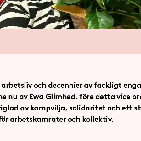
t arbetsliv och decennier av fackligt e
ne nu av Ewa Glimhed, före detta vice o
äglad av kampvilja, solidaritet och ett s
r arbetskamrater och kollektiv.