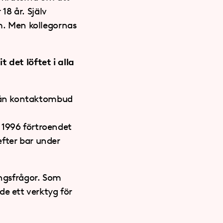
8 år. Själv
am. Men kollegornas
 det löftet i alla
rån kontaktombud
 1996 förtroendet
efter bar under
ingsfrågor. Som
e ett verktyg för