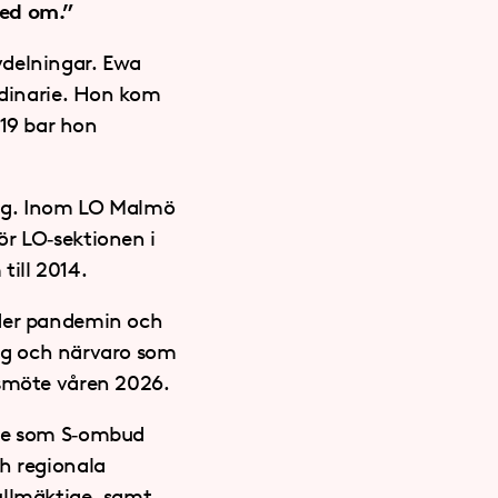
med om.”
delningar. Ewa
ordinarie. Hon kom
019 bar hon
ang. Inom LO Malmö
ör LO‑sektionen i
ill 2014.
nder pandemin och
g och närvaro som
rsmöte våren 2026.
ade som S‑ombud
ch regionala
llmäktige, samt