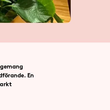
ngagemang
rdförande. En
tarkt