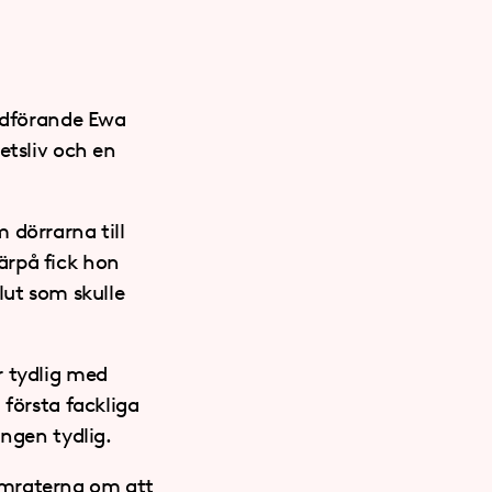
ordförande Ewa
etsliv och en
 dörrarna till
ärpå fick hon
lut som skulle
r tydlig med
 första fackliga
ingen tydlig.
amraterna om att