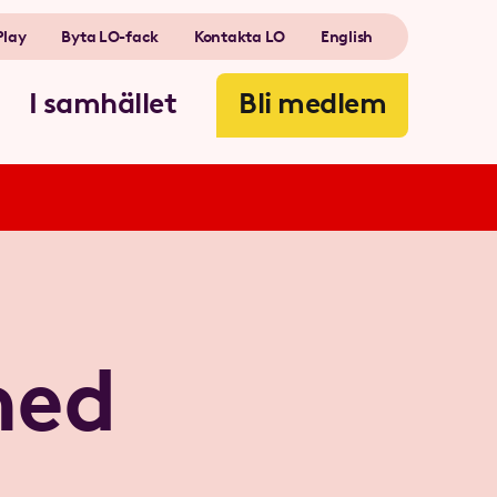
Play
Byta LO-fack
Kontakta LO
English
I samhället
Bli medlem
hed