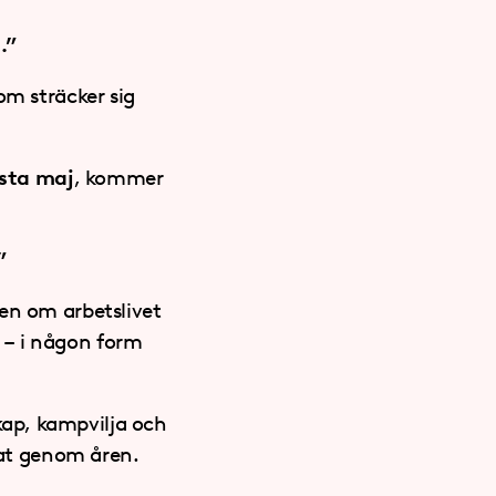
.”
om sträcker sig
sta maj
, kommer
”
en om arbetslivet
 – i någon form
ap, kampvilja och
erat genom åren.