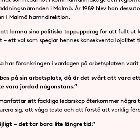
räddningsnämnden i Malmö. År 1989 blev hon dessuto
en i Malmö hamndirektion.
att lämna sina politiska toppuppdrag för att fullt ut
t – ett val som speglar hennes konsekventa lojalitet t
a har förankringen i vardagen på arbetsplatsen vari
as på sin arbetsplats, då är det svårt att vara ett
 vara jordad någonstans.”
anfattar sitt fackliga ledarskap återkommer några ty
urera sig, att våga testa och att förstå att verklig för
ligt – det tar bara lite längre tid.”