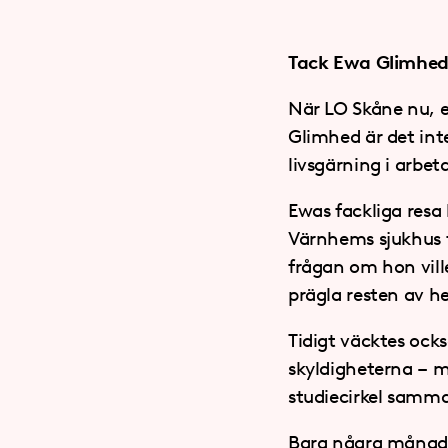
Tack Ewa Glimhe
När LO Skåne nu, e
Glimhed är det inte
livsgärning i arbeta
Ewas fackliga resa
Värnhems sjukhus f
frågan om hon ville
prägla resten av he
Tidigt väcktes ock
skyldigheterna – me
studiecirkel samma 
Bara några månade