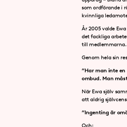
som ordförande i 
kvinnliga ledamot
År 2005 valde Ewa 
det fackliga arbete
till medlemmarna.
Genom hela sin res
”Har man inte en b
ombud. Man måste
När Ewa själv samm
att aldrig självcens
”Ingenting är omöj
Och: