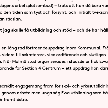
agens arbetsplatsombud) – trots att hon då bara var 1
id den tiden som tyst och försynt, och initialt tveks
än rädslan.
jag skulle få utbildning och stöd – och de har hållit
på en lång rad förtroendeuppdrag inom Kommunal. F
e, vidare till sekreterare, vice ordförande och slutligen
. När Malmö stad organiserades i stadsdelar fick Ewa
dförande för Sektion 4 Centrum – ett uppdrag hon där
t särskilt engagemang fram för skol- och yrkesutbildn
h genom arbete med unga såg Ewa utbildning som båd
r framtidstro.