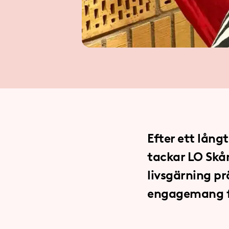
Efter ett lång
tackar LO Skå
livsgärning pr
engagemang fö