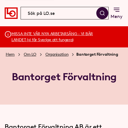
Meny
MISSA INTE VÅR NYA ARBETARSÅNG - VI BÄR
LANDET (vi får Sverige att fungera)
Hem
Om LO
Organisation
Bantorget Förvaltning
Bantorget Förvaltning
Bantorget Förvaltning AB är ett