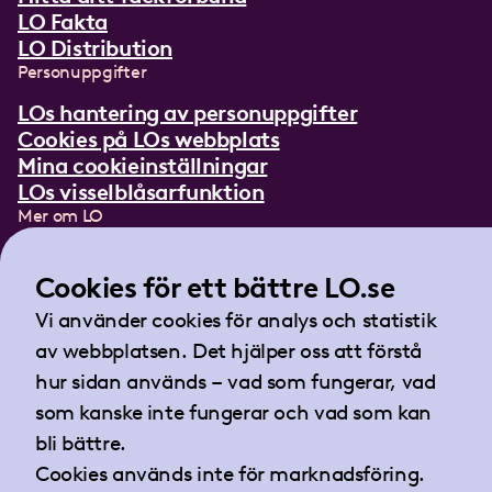
LO Fakta
LO Distribution
Personuppgifter
LOs hantering av personuppgifter
Cookies på LOs webbplats
Mina cookieinställningar
LOs visselblåsarfunktion
Mer om LO
In English
Lättläst om LO
Cookies för ett bättre LO.se
Teckenspråksfilm
Vi använder cookies för analys och statistik
Tidningen Arbetet
av webbplatsen. Det hjälper oss att förstå
Landsorganisationen i Sverige
hur sidan används – vad som fungerar, vad
Barnhusgatan 18
som kanske inte fungerar och vad som kan
105 53 Stockholm
bli bättre.
Tel:
08-796 25 00
Cookies används inte för marknadsföring.
Fax:
08-796 25 17