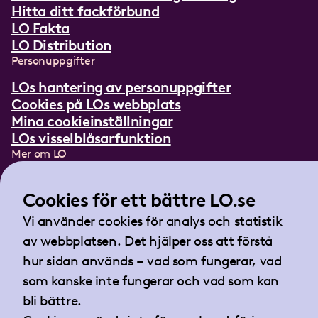
Hitta ditt fackförbund
LO Fakta
LO Distribution
Personuppgifter
LOs hantering av personuppgifter
Cookies på LOs webbplats
Mina cookieinställningar
LOs visselblåsarfunktion
Mer om LO
In English
Lättläst om LO
Cookies för ett bättre LO.se
Teckenspråksfilm
Vi använder cookies för analys och statistik
Tidningen Arbetet
av webbplatsen. Det hjälper oss att förstå
Landsorganisationen i Sverige
hur sidan används – vad som fungerar, vad
Barnhusgatan 18
som kanske inte fungerar och vad som kan
105 53 Stockholm
bli bättre.
Tel:
08-796 25 00