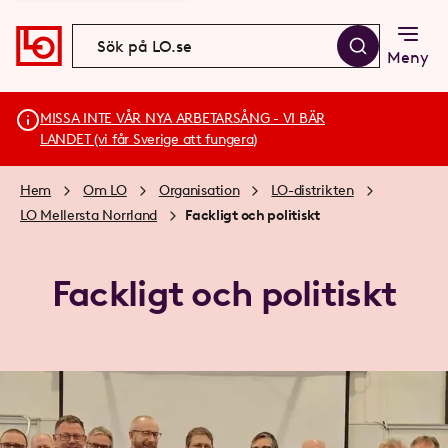
Meny
MISSA INTE VÅR NYA ARBETARSÅNG - VI BÄR
LANDET (vi får Sverige att fungera)
Hem
Om LO
Organisation
LO-distrikten
LO Mellersta Norrland
Fackligt och politiskt
Fackligt och politiskt