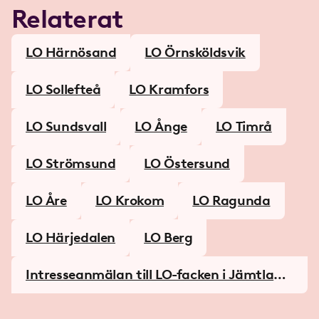
Relaterat
LO Härnösand
LO Örnsköldsvik
LO Sollefteå
LO Kramfors
LO Sundsvall
LO Ånge
LO Timrå
LO Strömsund
LO Östersund
LO Åre
LO Krokom
LO Ragunda
LO Härjedalen
LO Berg
Intresseanmälan till LO-facken i Jämtland
och Västernorrland