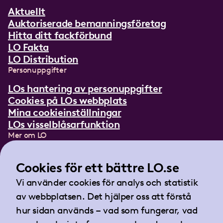
Aktuellt
Auktoriserade bemanningsföretag
Hitta ditt fackförbund
LO Fakta
LO Distribution
Personuppgifter
LOs hantering av personuppgifter
Cookies på LOs webbplats
Mina cookieinställningar
LOs visselblåsarfunktion
Mer om LO
In English
Lättläst om LO
Cookies för ett bättre LO.se
Teckenspråksfilm
Vi använder cookies för analys och statistik
Tidningen Arbetet
av webbplatsen. Det hjälper oss att förstå
Landsorganisationen i Sverige
hur sidan används – vad som fungerar, vad
Barnhusgatan 18