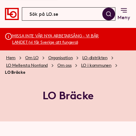
Meny
MISSA INTE VÅR NYA ARBETARSÅNG - VI BÄR
LANDET (vi får Sverige att fungera)
Hem
Om LO
Organisation
LO-distrikten
LO Mellersta Norrland
Om oss
LO i kommunen
LO Bräcke
LO Bräcke