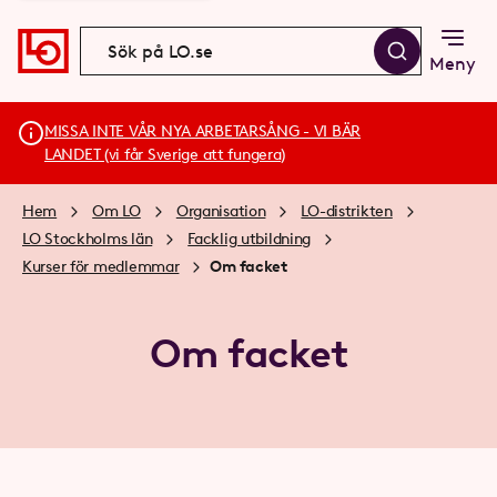
Meny
MISSA INTE VÅR NYA ARBETARSÅNG - VI BÄR
LANDET (vi får Sverige att fungera)
Hem
Om LO
Organisation
LO-distrikten
LO Stockholms län
Facklig utbildning
Kurser för medlemmar
Om facket
Om facket