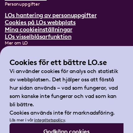
Personuppgifter
LOs hantering av personuppgifter
Cookies på LOs webbplats
Mina cookieinställningar
LOs visselblåsarfunktion
Mer om LO
In English
Lättläst om LO
Cookies för ett bättre LO.se
Teckenspråksfilm
Vi använder cookies för analys och statistik
Tidningen Arbetet
av webbplatsen. Det hjälper oss att förstå
Landsorganisationen i Sverige
hur sidan används – vad som fungerar, vad
Barnhusgatan 18
som kanske inte fungerar och vad som kan
105 53 Stockholm
bli bättre.
Tel:
08-796 25 00
Cookies används inte för marknadsföring.
Fax:
08-796 25 17
Läs mer i vår
integritetspolicy
.
E-post:
info@lo.se
Godkänn cookies
Org.nr 802001-9769