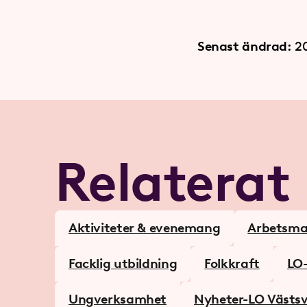
Senast ändrad:
2
Relaterat
Aktiviteter & evenemang
Arbetsm
Facklig utbildning
Folkkraft
LO
Ungverksamhet
Nyheter-LO Västsv