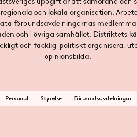
stsveriges
uppgift är att samordna och s
s
regionala
och lokala
organisation. Arbete
rata
förbundsavdelningarnas
medlemma
en och i övriga samhället. Distriktets 
ackligt och facklig-politiskt organisera, ut
opinionsbilda.
Personal
Styrelse
Förbundsavdelningar