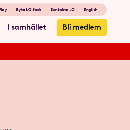
Play
Byta LO-fack
Kontakta LO
English
I samhället
Bli medlem