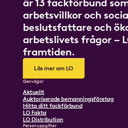
är 13 fackförbund som
arbetsvillkor och socia
beslutsfattare och ö
arbetslivets frågor – 
framtiden.
Läs mer om LO
Genvägar
Aktuellt
Auktoriserade bemanningsföretag
Hitta ditt fackförbund
LO Fakta
LO Distribution
Personuppgifter