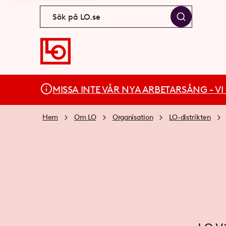
MISSA INTE VÅR NYA ARBETARSÅNG - VI BÄ
Hem
Om LO
Organisation
LO-distrikten