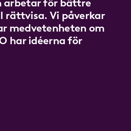
 arbetar för bättre
l rättvisa. Vi påverkar
kar medvetenheten om
LO har idéerna för