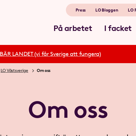
Press
LO Bloggen
LO 
På arbetet
I facket
R LANDET (vi får Sverige att fungera)
LO Västsverige
Om oss
Om oss