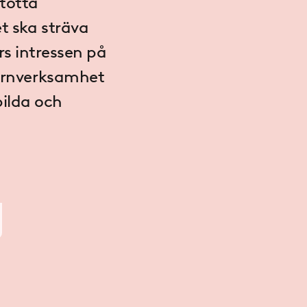
tötta
t ska sträva
rs
intressen på
kärnverksamhet
bilda och