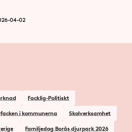
026-04-02
arknad
Facklig-Politiskt
-facken i kommunerna
Skolverksamhet
erige
Familjedag Borås djurpark 2026