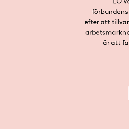
LO
Vä
förbunden
efter
att tillva
arbetsmarknad
är att f