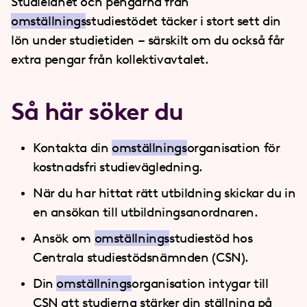
Studielånet och pengarna från
omställnings
studiestödet täcker i stort sett din
lön under studietiden – särskilt om du också får
extra pengar från kollektivavtalet.
Så här söker du
Kontakta din
omställnings
organisation för
kostnadsfri studievägledning.
När du har hittat rätt utbildning skickar du in
en ansökan till utbildningsanordnaren.
Ansök om
omställnings
studiestöd hos
Centrala studiestödsnämnden (CSN).
Din
omställnings
organisation intygar till
CSN att studierna stärker din ställning på