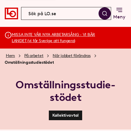
Meny
MISSA INTE VÅR NYA ARBETARSÅNG - VI BÄR
LANDET (vi får Sverige att fungera)
Hem
På arbetet
När jobbet förändras
Omställnings­studie­stödet
Omställnings­studie­
stödet
Kollektivavtal