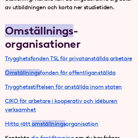
av utbildningen och korta ner studietiden.
Omställnings
­
organisationer
Trygghetsfonden TSL för privatanställda arbetare
Omställnings
fonden för offentliganställda
Trygghetsstiftelsen för anställda inom staten
CIKO för arbetare i kooperativ och idéburen
verksamhet
Hitta rätt
omställnings
organisation
Kontakta
din fackförening
om du har frågor.