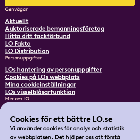
Genvägar
Aktuellt
Auktoriserade bemanningsföretag
Hitta ditt fackförbund
LO Fakta
LO Distribution
Personuppgifter
LOs hantering av personuppgifter
Cookies på LOs webbplats
Mina cookieinställningar
LOs visselblåsarfunktion
Mer om LO
In English
Cookies för ett bättre LO.se
Lättläst om LO
Teckenspråksfilm
Vi använder cookies för analys och statistik
Tidningen Arbetet
av webbplatsen. Det hjälper oss att förstå