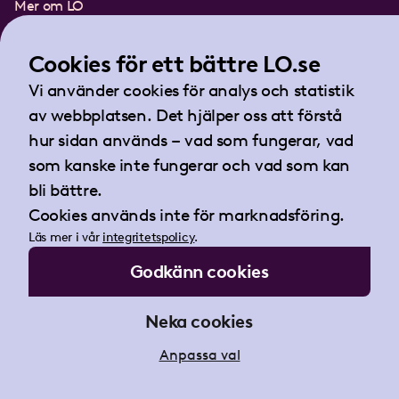
Mer om LO
In English
Lättläst om LO
Cookies för ett bättre LO.se
Teckenspråksfilm
Vi använder cookies för analys och statistik
Tidningen Arbetet
av webbplatsen. Det hjälper oss att förstå
Landsorganisationen i Sverige
hur sidan används – vad som fungerar, vad
Barnhusgatan 18
som kanske inte fungerar och vad som kan
105 53 Stockholm
bli bättre.
Tel:
08-796 25 00
Cookies används inte för marknadsföring.
Fax:
08-796 25 17
Läs mer i vår
integritetspolicy
.
E-post:
info@lo.se
Godkänn cookies
Org.nr 802001-9769
Neka cookies
Anpassa val