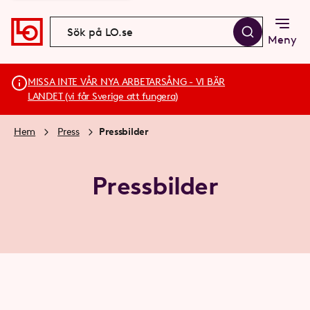
Meny
MISSA INTE VÅR NYA ARBETARSÅNG - VI BÄR
LANDET (vi får Sverige att fungera)
Hem
Press
Pressbilder
Pressbilder