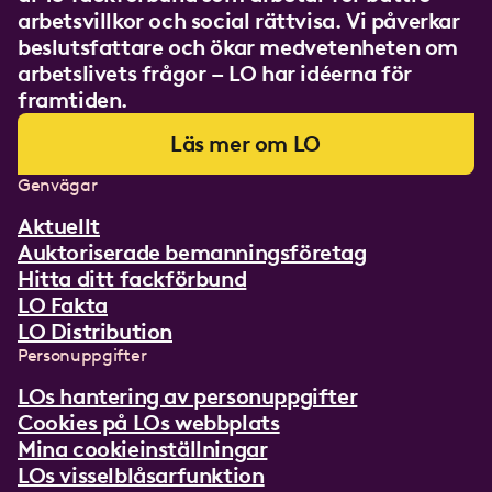
arbetsvillkor och social rättvisa. Vi påverkar
beslutsfattare och ökar medvetenheten om
arbetslivets frågor – LO har idéerna för
framtiden.
Läs mer om LO
Genvägar
Aktuellt
Auktoriserade bemanningsföretag
Hitta ditt fackförbund
LO Fakta
LO Distribution
Personuppgifter
LOs hantering av personuppgifter
Cookies på LOs webbplats
Mina cookieinställningar
LOs visselblåsarfunktion