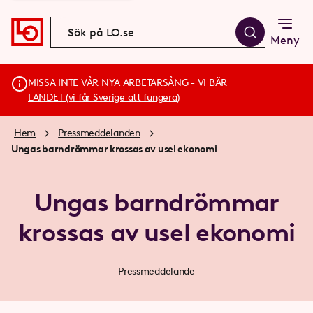
Meny
MISSA INTE VÅR NYA ARBETARSÅNG - VI BÄR
LANDET (vi får Sverige att fungera)
Hem
Pressmeddelanden
Ungas barndrömmar krossas av usel ekonomi
Ungas barndrömmar
krossas av usel ekonomi
Pressmeddelande