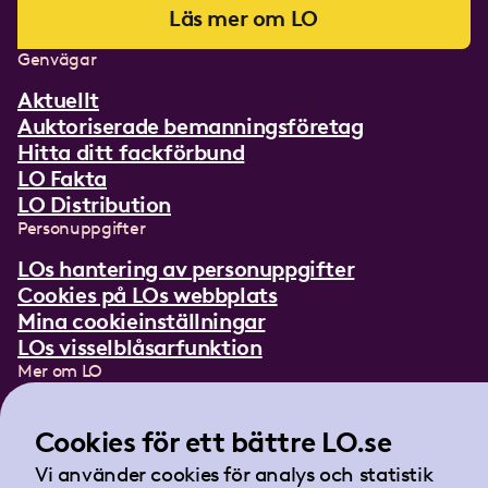
Läs mer om LO
Genvägar
Aktuellt
Auktoriserade bemanningsföretag
Hitta ditt fackförbund
LO Fakta
LO Distribution
Personuppgifter
LOs hantering av personuppgifter
Cookies på LOs webbplats
Mina cookieinställningar
LOs visselblåsarfunktion
Mer om LO
In English
Lättläst om LO
Cookies för ett bättre LO.se
Teckenspråksfilm
Vi använder cookies för analys och statistik