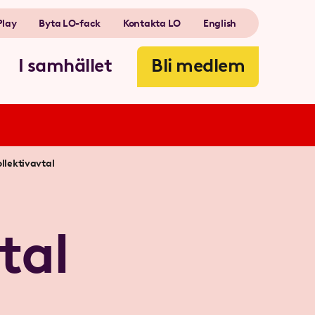
Play
Byta LO-fack
Kontakta LO
English
I samhället
Bli medlem
llektivavtal
tal