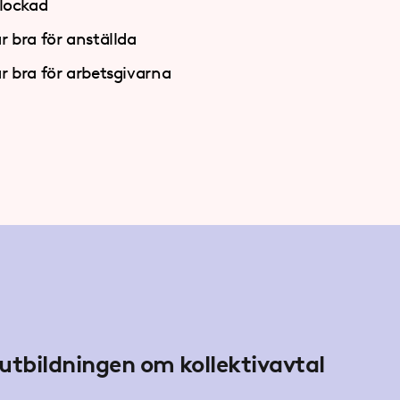
blockad
är bra för anställda
är bra för arbetsgivarna
tutbildningen om kollektivavtal