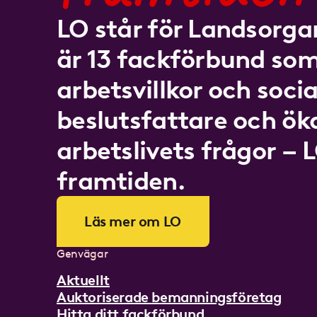
LO står för Landsorgan
är 13 fackförbund som
arbetsvillkor och socia
beslutsfattare och ö
arbetslivets frågor – 
framtiden.
Läs mer om LO
Genvägar
Aktuellt
Auktoriserade bemanningsföretag
Hitta ditt fackförbund