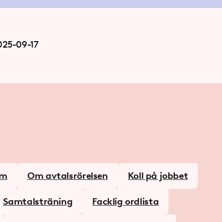
025-09-17
sm
Om avtalsrörelsen
Koll på jobbet
Samtalsträning
Facklig ordlista