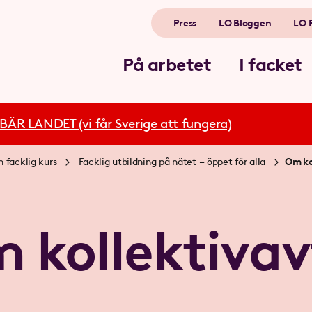
Press
LO Bloggen
LO 
På arbetet
I facket
R LANDET (vi får Sverige att fungera)
n facklig kurs
Facklig utbildning på nätet – öppet för alla
Om ko
 kollektivav