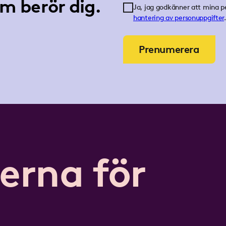
m berör dig.
Ja, jag godkänner att mina p
hantering av personuppgifter
.
Prenumerera
erna för