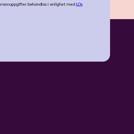
ersonuppgifter behandlas i enlighet med
LOs