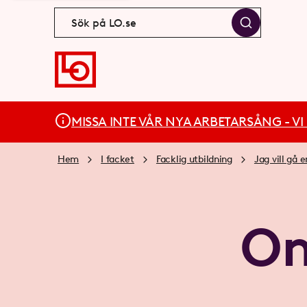
MISSA INTE VÅR NYA ARBETARSÅNG - VI BÄ
Hem
I facket
Facklig utbildning
Jag vill gå e
Om