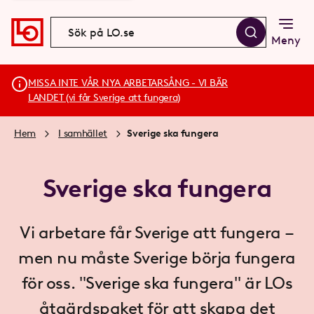
Meny
MISSA INTE VÅR NYA ARBETARSÅNG - VI BÄR
LANDET (vi får Sverige att fungera)
Hem
I samhället
Sverige ska fungera
Sverige ska fungera
Vi arbetare får Sverige att fungera –
men nu måste Sverige börja fungera
för oss. "Sverige ska fungera" är LOs
åtgärdspaket för att skapa det