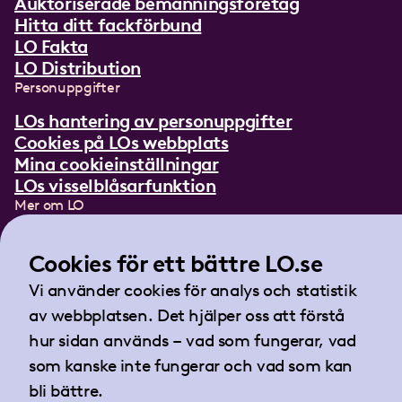
Auktoriserade bemanningsföretag
Hitta ditt fackförbund
LO Fakta
LO Distribution
Personuppgifter
LOs hantering av personuppgifter
Cookies på LOs webbplats
Mina cookieinställningar
LOs visselblåsarfunktion
Mer om LO
In English
Cookies för ett bättre LO.se
Lättläst om LO
Teckenspråksfilm
Vi använder cookies för analys och statistik
Tidningen Arbetet
av webbplatsen. Det hjälper oss att förstå
Landsorganisationen i Sverige
hur sidan används – vad som fungerar, vad
Barnhusgatan 18
som kanske inte fungerar och vad som kan
105 53 Stockholm
bli bättre.
Tel:
08-796 25 00