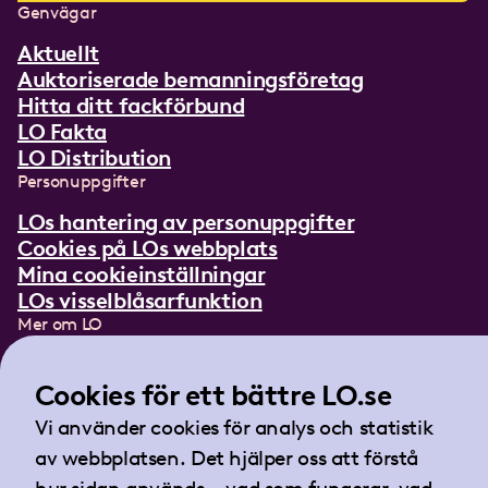
Genvägar
Aktuellt
Auktoriserade bemanningsföretag
Hitta ditt fackförbund
LO Fakta
LO Distribution
Personuppgifter
LOs hantering av personuppgifter
Cookies på LOs webbplats
Mina cookieinställningar
LOs visselblåsarfunktion
Mer om LO
In English
Lättläst om LO
Cookies för ett bättre LO.se
Teckenspråksfilm
Vi använder cookies för analys och statistik
Tidningen Arbetet
av webbplatsen. Det hjälper oss att förstå
Landsorganisationen i Sverige