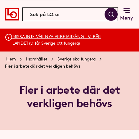
Meny
MISSA INTE VÅR NYA ARBETARSÅNG - VI BÄR
LANDET (vi får Sverige att fungera)
Hem
I samhället
Sverige ska fungera
Fler i arbete där det verkligen behövs
Fler i arbete där det
verkligen behövs