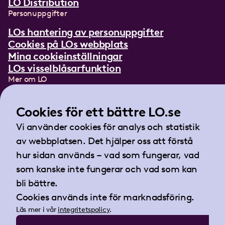
LO Distribution
Personuppgifter
LOs hantering av personuppgifter
Cookies på LOs webbplats
Mina cookieinställningar
LOs visselblåsarfunktion
Mer om LO
In English
Lättläst om LO
Cookies för ett bättre LO.se
Teckenspråksfilm
Vi använder cookies för analys och statistik
Tidningen Arbetet
av webbplatsen. Det hjälper oss att förstå
Landsorganisationen i Sverige
hur sidan används – vad som fungerar, vad
Barnhusgatan 18
som kanske inte fungerar och vad som kan
105 53 Stockholm
bli bättre.
Tel:
08-796 25 00
Cookies används inte för marknadsföring.
Fax:
08-796 25 17
Läs mer i vår
integritetspolicy
.
E-post:
info@lo.se