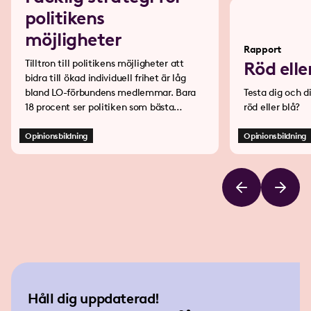
politikens
möjligheter
Rapport
Tilltron till politikens möjligheter att
Röd elle
bidra till ökad individuell frihet är låg
bland LO-förbundens medlemmar. Bara
Testa dig och d
18 procent ser politiken som bästa
röd eller blå?
verktyg för att lösa de stora
samhällsproblemen. Det visar en ny
Opinionsbildning
Opinionsbildning
medlemsundersökning från LO.
Håll dig uppdaterad!