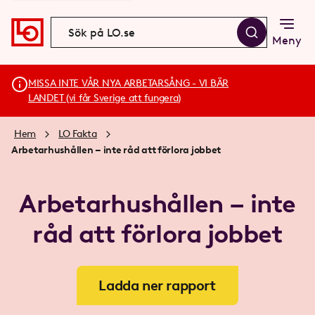
Meny
MISSA INTE VÅR NYA ARBETARSÅNG - VI BÄR
LANDET (vi får Sverige att fungera)
Hem
LO Fakta
Arbetarhushållen – inte råd att förlora jobbet
Arbetarhushållen – inte
råd att förlora jobbet
Ladda ner rapport