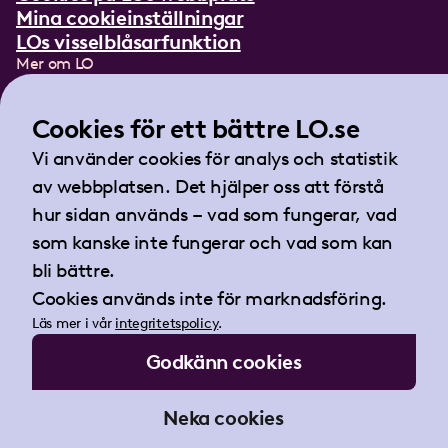
Mina cookieinställningar
LOs visselblåsarfunktion
Mer om LO
In English
Lättläst om LO
Cookies för ett bättre LO.se
Teckenspråksfilm
Vi använder cookies för analys och statistik
Tidningen Arbetet
av webbplatsen. Det hjälper oss att förstå
Landsorganisationen i Sverige
hur sidan används – vad som fungerar, vad
Barnhusgatan 18
som kanske inte fungerar och vad som kan
105 53 Stockholm
bli bättre.
Tel:
08-796 25 00
Cookies används inte för marknadsföring.
Fax:
08-796 25 17
Läs mer i vår
integritetspolicy
.
E-post:
info@lo.se
Godkänn cookies
Org.nr 802001-9769
Neka cookies