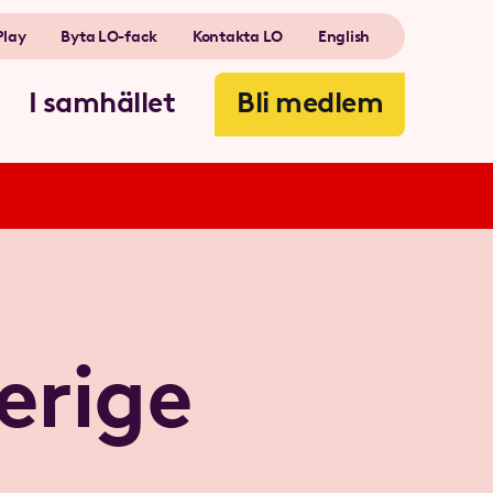
Play
Byta LO-fack
Kontakta LO
English
I samhället
Bli medlem
erige