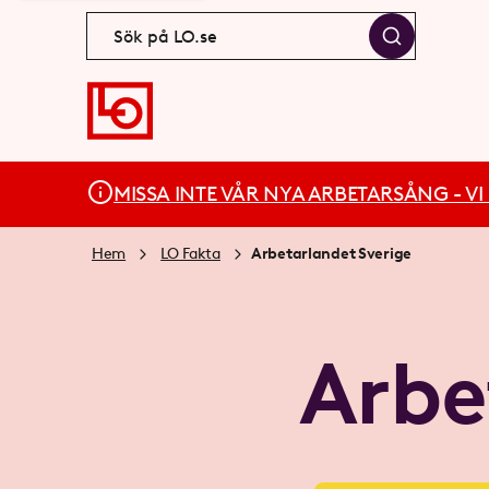
MISSA INTE VÅR NYA ARBETARSÅNG - VI BÄ
Hem
LO Fakta
Arbetarlandet Sverige
Arbe