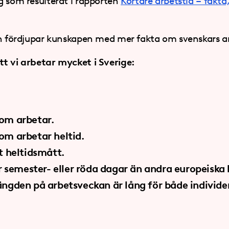
g som resulterat i rapporten
Kortare arbetstid – fakta
ch fördjupar kunskapen med mer fakta om svenskars ar
t vi arbetar mycket i Sverige:
om arbetar.
om arbetar heltid.
t heltidsmått.
er semester- eller röda dagar än andra europeiska 
ängden på arbetsveckan är lång för både individe