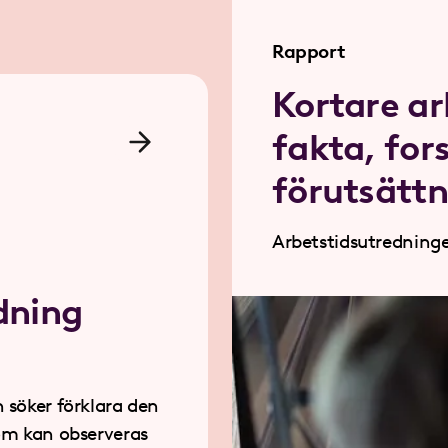
Rapport
Kortare ar
fakta, for
förutsättn
Arbetstidsutredninge
dning
h söker förklara den
som kan observeras