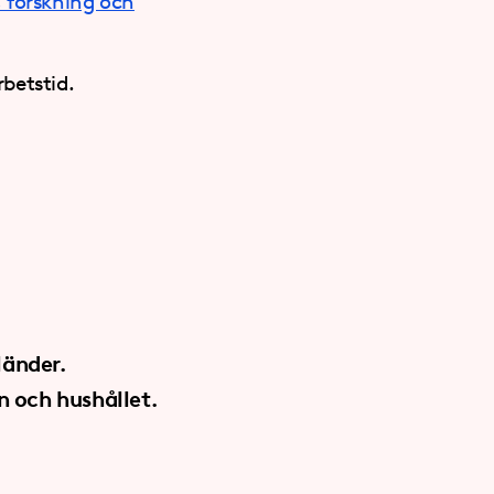
, forskning och
betstid.
länder.
n och hushållet.