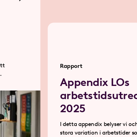
tt
Rapport
.
Appendix LOs
arbetstidsutre
2025
I detta appendix belyser vi oc
stora variation i arbetstider 