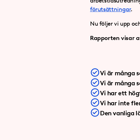
arbetstidsutrednin
förutsättningar
.
Nu följer vi upp o
Rapporten visar at
Vi är många s
Vi är många s
Vi har ett hög
Vi har inte fl
Den vanliga l