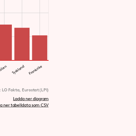
alien
Tyskland
Frankrike
:
LO Fakta, Eurostat (LPI)
Ladda ner diagram
a ner tabelldata som CSV