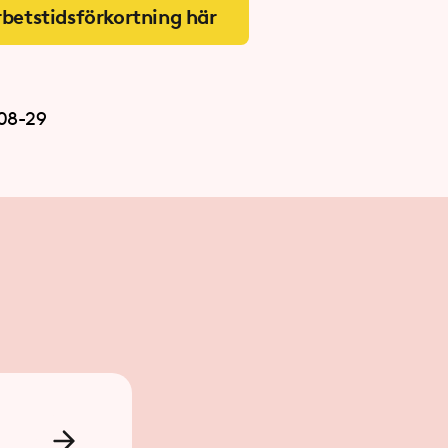
betstidsförkortning här
08-29