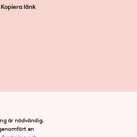
Kopiera länk
ning är nödvändig.
 genomfört en