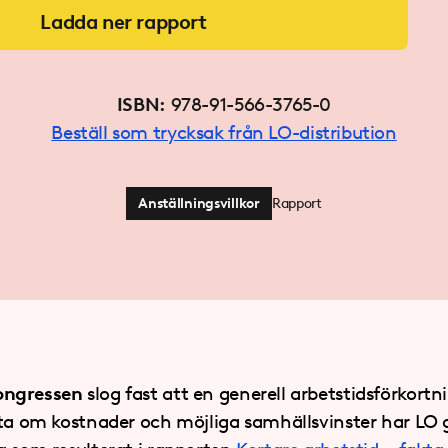
Ladda ner rapport
ISBN:
978-91-566-3765-0
Beställ som trycksak från LO-distribution
Anställningsvillkor
Rapport
ongressen
slog fast att en generell arbetstidsförkort
kta om kostnader och möjliga samhällsvinster har LO