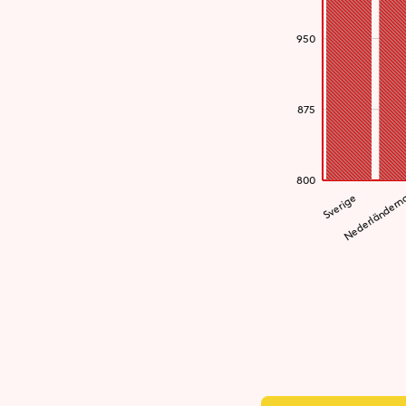
950
875
800
Sverige
Nederländern