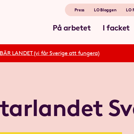
Press
LO Bloggen
LO 
På arbetet
I facket
R LANDET (vi får Sverige att fungera)
tarlandet Sv