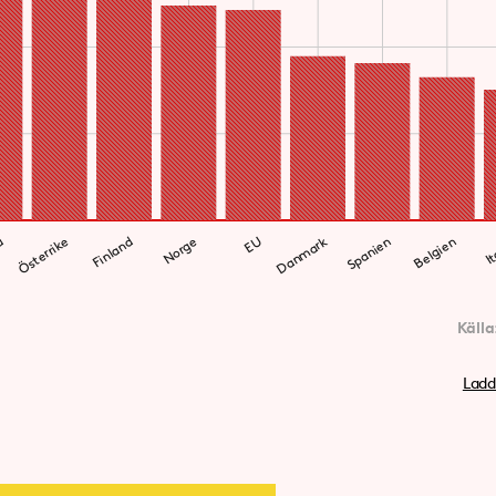
Danmark
a
Österrike
Finland
Norge
EU
Spanien
Belgien
It
Källa
Ladd