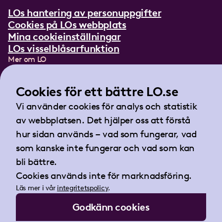
LOs hantering av personuppgifter
Cookies på LOs webbplats
Mina cookieinställningar
LOs visselblåsarfunktion
Mer om LO
In English
Lättläst om LO
Cookies för ett bättre LO.se
Teckenspråksfilm
Vi använder cookies för analys och statistik
Tidningen Arbetet
av webbplatsen. Det hjälper oss att förstå
Landsorganisationen i Sverige
hur sidan används – vad som fungerar, vad
Barnhusgatan 18
som kanske inte fungerar och vad som kan
105 53 Stockholm
bli bättre.
Tel:
08-796 25 00
Cookies används inte för marknadsföring.
Fax:
08-796 25 17
Läs mer i vår
integritetspolicy
.
E-post:
info@lo.se
Godkänn cookies
Org.nr 802001-9769