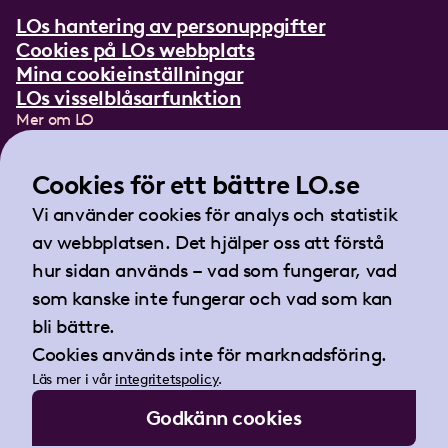
LOs hantering av personuppgifter
Cookies på LOs webbplats
Mina cookieinställningar
LOs visselblåsarfunktion
Mer om LO
In English
Lättläst om LO
Cookies för ett bättre LO.se
Teckenspråksfilm
Vi använder cookies för analys och statistik
Tidningen Arbetet
av webbplatsen. Det hjälper oss att förstå
Landsorganisationen i Sverige
hur sidan används – vad som fungerar, vad
Barnhusgatan 18
som kanske inte fungerar och vad som kan
105 53 Stockholm
bli bättre.
Tel:
08-796 25 00
Cookies används inte för marknadsföring.
Fax:
08-796 25 17
Läs mer i vår
integritetspolicy
.
E-post:
info@lo.se
Godkänn cookies
Org.nr 802001-9769