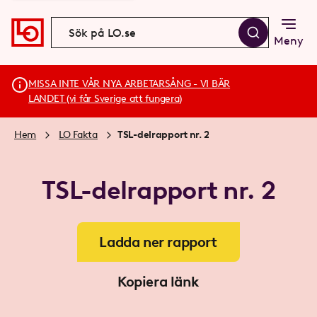
Meny
MISSA INTE VÅR NYA ARBETARSÅNG - VI BÄR
LANDET (vi får Sverige att fungera)
Hem
LO Fakta
TSL-delrapport nr. 2
TSL-delrapport nr. 2
Ladda ner rapport
Kopiera länk