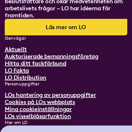
beslutsfattare och ökar medvetenheten om
arbetslivets frågor – LO har idéerna för
framtiden.
Läs mer om LO
Genvägar
Aktuellt
Auktoriserade bemanningsföretag
Hitta ditt fackförbund
LO Fakta
LO Distribution
Personuppgifter
LOs hantering av personuppgifter
Cookies på LOs webbplats
Mina cookieinställningar
LOs visselblåsarfunktion
Mer om LO