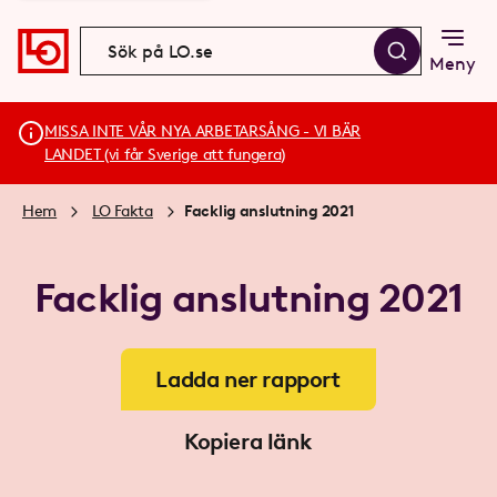
Meny
MISSA INTE VÅR NYA ARBETARSÅNG - VI BÄR
LANDET (vi får Sverige att fungera)
Hem
LO Fakta
Facklig anslutning 2021
Facklig anslutning 2021
Ladda ner rapport
Kopiera länk