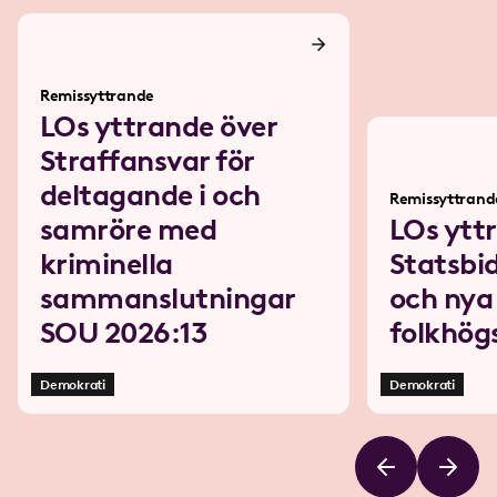
Remissyttrande
LOs yttrande över
Straffansvar för
deltagande i och
Remissyttrand
samröre med
LOs ytt
kriminella
Statsbi
sammanslutningar
och nya 
SOU 2026:13
folkhög
Demokrati
Demokrati