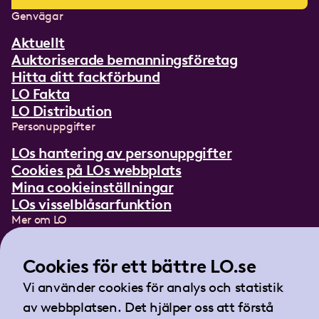
Genvägar
Aktuellt
Auktoriserade bemanningsföretag
Hitta ditt fackförbund
LO Fakta
LO Distribution
Personuppgifter
LOs hantering av personuppgifter
Cookies på LOs webbplats
Mina cookieinställningar
LOs visselblåsarfunktion
Mer om LO
In English
Lättläst om LO
Cookies för ett bättre LO.se
Teckenspråksfilm
Vi använder cookies för analys och statistik
Tidningen Arbetet
av webbplatsen. Det hjälper oss att förstå
Landsorganisationen i Sverige